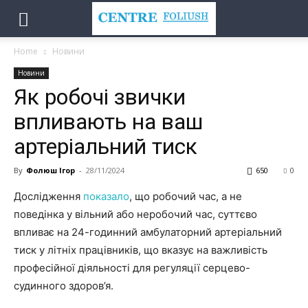
Home
Новини
Новини
Як робочі звички
впливають на ваш
артеріальний тиск
By
Фолюш Ігор
-
28/11/2024
650
0
Дослідження
показало
, що робочий час, а не
поведінка у вільний або неробочий час, суттєво
впливає на 24-годинний амбулаторний артеріальний
тиск у літніх працівників, що вказує на важливість
професійної діяльності для регуляції серцево-
судинного здоров’я.