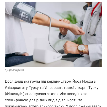
by @senivpetro
Дослідницька група під керівництвом Йооа Норха з
Університету Турку та Університетської лікарні Турку
(Фінляндія) аналізувала зв’язок між поведінкою,
специфічною для різних видів діяльності, та
показниками артеріального тиску. У дослідженні взяли