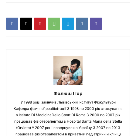
Фолюш Ігор
У 1998 році закінчив Львівський Інститут Фізкультури
Кафедра фізичної реабілітації З 1998 по 2000 рік стажування
в Istituto Di MedicinaDello Sport Di Roma З 2000 по 2007 рік
працював фізіотерапевтом в Hospital Santa Maria della Stella
(Orvieto) У 2007 році повернувся в Україну З 2007 по 2013
працював фізіотерапевтом в приватній педіатричній клініці