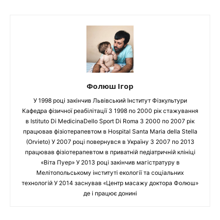
Фолюш Ігор
У 1998 році закінчив Львівський Інститут Фізкультури
Кафедра фізичної реабілітації З 1998 по 2000 рік стажування
в Istituto Di MedicinaDello Sport Di Roma З 2000 по 2007 рік
працював фізіотерапевтом в Hospital Santa Maria della Stella
(Orvieto) У 2007 році повернувся в Україну З 2007 по 2013
працював фізіотерапевтом в приватній педіатричній клініці
«Віта Пуер» У 2013 році закінчив магістратуру в
Мелітопольському інституті екології та соціальних
технологій У 2014 заснував «Центр масажу доктора Фолюш»
де і працює донині