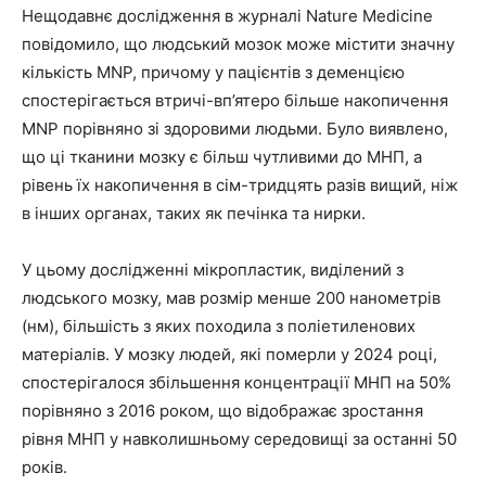
Нещодавнє дослідження в журналі Nature Medicine
повідомило, що людський мозок може містити значну
кількість MNP, причому у пацієнтів з деменцією
спостерігається втричі-вп’ятеро більше накопичення
MNP порівняно зі здоровими людьми. Було виявлено,
що ці тканини мозку є більш чутливими до МНП, а
рівень їх накопичення в сім-тридцять разів вищий, ніж
в інших органах, таких як печінка та нирки.
У цьому дослідженні мікропластик, виділений з
людського мозку, мав розмір менше 200 нанометрів
(нм), більшість з яких походила з поліетиленових
матеріалів. У мозку людей, які померли у 2024 році,
спостерігалося збільшення концентрації МНП на 50%
порівняно з 2016 роком, що відображає зростання
рівня МНП у навколишньому середовищі за останні 50
років.