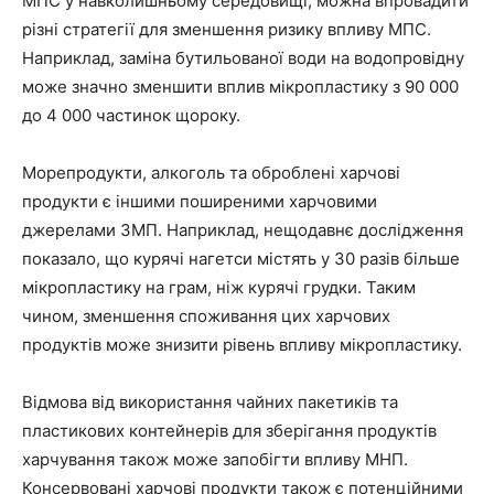
МПС у навколишньому середовищі, можна впровадити
різні стратегії для зменшення ризику впливу МПС.
Наприклад, заміна бутильованої води на водопровідну
може значно зменшити вплив мікропластику з 90 000
до 4 000 частинок щороку.
Морепродукти, алкоголь та оброблені харчові
продукти є іншими поширеними харчовими
джерелами ЗМП. Наприклад, нещодавнє дослідження
показало, що курячі нагетси містять у 30 разів більше
мікропластику на грам, ніж курячі грудки. Таким
чином, зменшення споживання цих харчових
продуктів може знизити рівень впливу мікропластику.
Відмова від використання чайних пакетиків та
пластикових контейнерів для зберігання продуктів
харчування також може запобігти впливу МНП.
Консервовані харчові продукти також є потенційними