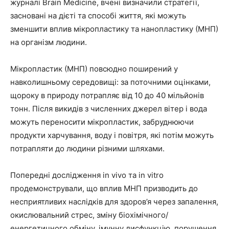
журналі Brain Medicine, вчені визначили стратегії,
засновані на дієті та способі життя, які можуть
зменшити вплив мікропластику та нанопластику (МНП)
на організм людини.
Мікропластик (МНП) повсюдно поширений у
навколишньому середовищі: за поточними оцінками,
щороку в природу потрапляє від 10 до 40 мільйонів
тонн. Після викидів з численних джерел вітер і вода
можуть переносити мікропластик, забруднюючи
продукти харчування, воду і повітря, які потім можуть
потрапляти до людини різними шляхами.
Попередні дослідження in vivo та in vitro
продемонстрували, що вплив МНП призводить до
несприятливих наслідків для здоров’я через запалення,
окислювальний стрес, зміну біохімічного/
енергетичного обміну, імунну дисфункцію, порушення