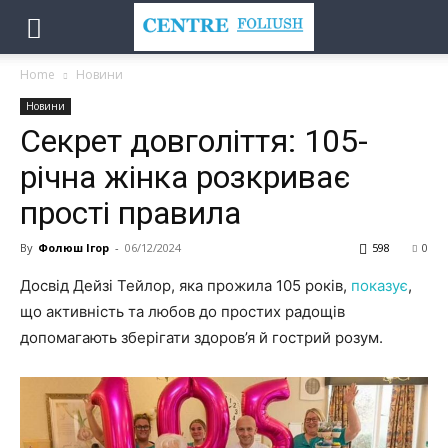
Home
Новини
Новини
Секрет довголіття: 105-
річна жінка розкриває
прості правила
By
Фолюш Ігор
-
06/12/2024
598
0
Досвід Дейзі Тейлор, яка прожила 105 років,
показує
,
що активність та любов до простих радощів
допомагають зберігати здоров’я й гострий розум.