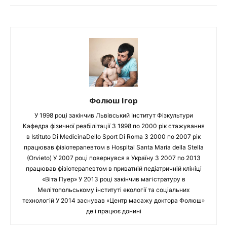
Фолюш Ігор
У 1998 році закінчив Львівський Інститут Фізкультури
Кафедра фізичної реабілітації З 1998 по 2000 рік стажування
в Istituto Di MedicinaDello Sport Di Roma З 2000 по 2007 рік
працював фізіотерапевтом в Hospital Santa Maria della Stella
(Orvieto) У 2007 році повернувся в Україну З 2007 по 2013
працював фізіотерапевтом в приватній педіатричній клініці
«Віта Пуер» У 2013 році закінчив магістратуру в
Мелітопольському інституті екології та соціальних
технологій У 2014 заснував «Центр масажу доктора Фолюш»
де і працює донині