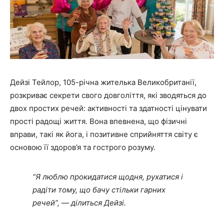
Дейзі Тейлор, 105-річна жителька Великобританії,
розкриває секрети свого довголіття, які зводяться до
двох простих речей: активності та здатності цінувати
прості радощі життя. Вона впевнена, що фізичні
вправи, такі як йога, і позитивне сприйняття світу є
основою її здоров’я та гострого розуму.
“Я люблю прокидатися щодня, рухатися і
радіти тому, що бачу стільки гарних
речей”, — ділиться Дейзі.