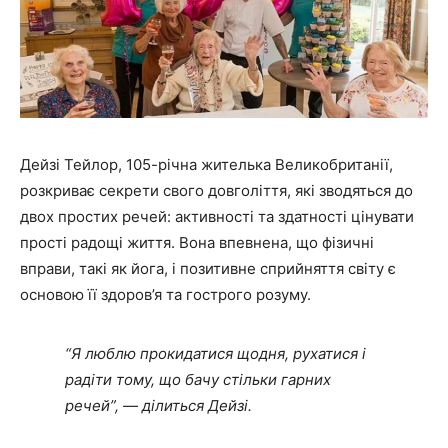
Дейзі Тейлор, 105-річна жителька Великобританії,
розкриває секрети свого довголіття, які зводяться до
двох простих речей: активності та здатності цінувати
прості радощі життя. Вона впевнена, що фізичні
вправи, такі як йога, і позитивне сприйняття світу є
основою її здоров’я та гострого розуму.
“Я люблю прокидатися щодня, рухатися і
радіти тому, що бачу стільки гарних
речей”, — ділиться Дейзі.