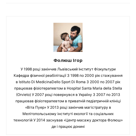
Фолюш Ігор
У 1998 році закінчив Львівський Інститут Фізкультури
Кафедра фізичної реабілітації З 1998 по 2000 рік стажування
в Istituto Di MedicinaDello Sport Di Roma З 2000 по 2007 рік
працював фізіотерапевтом в Hospital Santa Maria della Stella
(Orvieto) У 2007 році повернувся в Україну З 2007 по 2013
працював фізіотерапевтом в приватній педіатричній клініці
«Віта Пуер» У 2013 році закінчив магістратуру в
Мелітопольському інституті екології та соціальних
технологій У 2014 заснував «Центр масажу доктора Фолюш»
де і працює донині