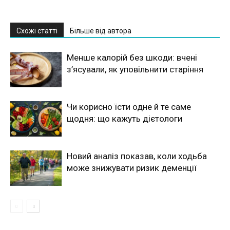
Схожі статті
Більше від автора
Менше калорій без шкоди: вчені
з’ясували, як уповільнити старіння
Чи корисно їсти одне й те саме
щодня: що кажуть дієтологи
Новий аналіз показав, коли ходьба
може знижувати ризик деменції