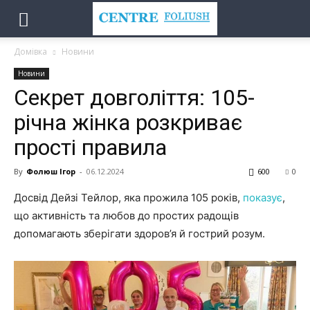
Домівка
Новини
Новини
Секрет довголіття: 105-
річна жінка розкриває
прості правила
By
Фолюш Ігор
-
06.12.2024
600
0
Досвід Дейзі Тейлор, яка прожила 105 років,
показує
,
що активність та любов до простих радощів
допомагають зберігати здоров’я й гострий розум.