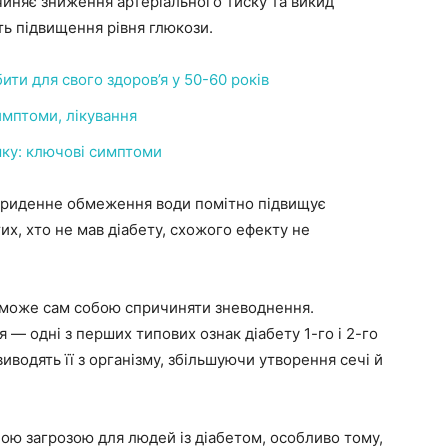
чиняє зниження артеріального тиску та викид
ть підвищення рівня глюкози.
ити для свого здоров’я у 50-60 років
имптоми, лікування
мку: ключові симптоми
триденне обмеження води помітно підвищує
тих, хто не мав діабету, схожого ефекту не
і може сам собою спричиняти зневоднення.
 — одні з перших типових ознак діабету 1-го і 2-го
иводять її з організму, збільшуючи утворення сечі й
ою загрозою для людей із діабетом, особливо тому,