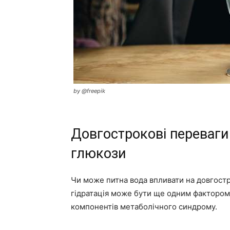
by @freepik
Довгострокові переваги
глюкози
Чи може питна вода впливати на довгостр
гідратація може бути ще одним фактором 
компонентів метаболічного синдрому.