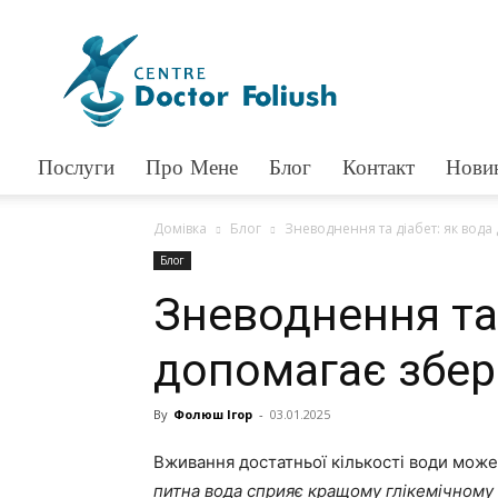
Доктор
Фолюш
Послуги
Про Мене
Блог
Контакт
Нови
Домівка
Блог
Зневоднення та діабет: як вода
Блог
Зневоднення та 
допомагає збер
By
Фолюш Ігор
-
03.01.2025
Вживання достатньої кількості води може
питна вода сприяє кращому глікемічному