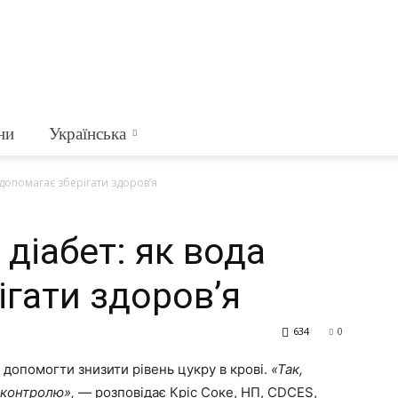
ни
Українська
 допомагає зберігати здоров’я
діабет: як вода
ігати здоров’я
634
0
 допомогти знизити рівень цукру в крові.
«Так,
 контролю»,
— розповідає Кріс Соке, НП, CDCES,