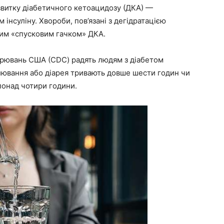
звитку діабетичного кетоацидозу (ДКА) —
інсуліну. Хвороби, пов’язані з дегідратацією
шим «спусковим гачком» ДКА.
орювань США (CDC) радять людям з діабетом
лювання або діарея тривають довше шести годин чи
понад чотири години.