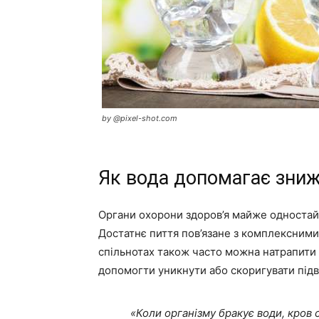
by @pixel-shot.com
Як вода допомагає знижу
Органи охорони здоров’я майже одностайн
Достатнє пиття пов’язане з комплексними
спільнотах також часто можна натрапити н
допомогти уникнути або скоригувати підв
«Коли організму бракує води, кров 