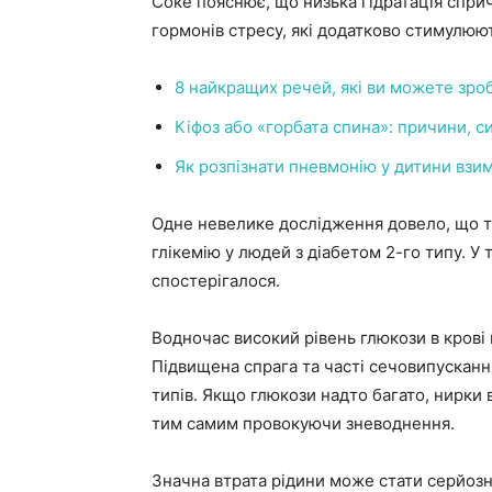
Соке пояснює, що низька гідратація спри
гормонів стресу, які додатково стимулюю
8 найкращих речей, які ви можете зроб
Кіфоз або «горбата спина»: причини, с
Як розпізнати пневмонію у дитини взи
Одне невелике дослідження довело, що 
глікемію у людей з діабетом 2-го типу. У 
спостерігалося.
Водночас високий рівень глюкози в кров
Підвищена спрага та часті сечовипускання
типів. Якщо глюкози надто багато, нирки в
тим самим провокуючи зневоднення.
Значна втрата рідини може стати серйозн