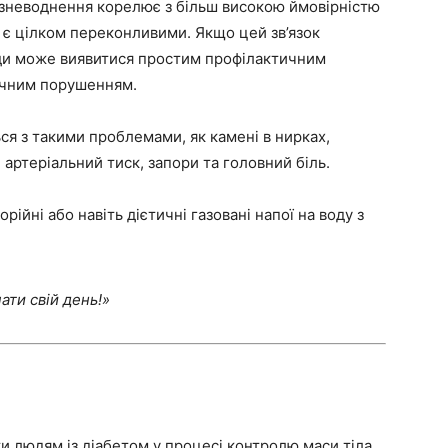
 зневоднення корелює з більш високою ймовірністю
не є цілком переконливими. Якщо цей зв’язок
ди може виявитися простим профілактичним
ічним порушенням.
ся з такими проблемами, як камені в нирках,
 артеріальний тиск, запори та головний біль.
ійні або навіть дієтичні газовані напої на воду з
ати свій день!»
 людям із діабетом у процесі контролю маси тіла.