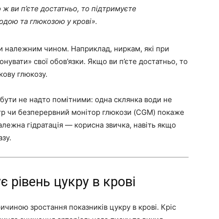
 ви п’єте достатньо, то підтримуєте
одою та глюкозою у крові».
 належним чином. Наприклад, ниркам, які при
нувати» свої обов’язки. Якщо ви п’єте достатньо, то
кову глюкозу.
бути не надто помітними: одна склянка води не
тр чи безперервний монітор глюкози (CGM) покаже
алежна гідратація — корисна звичка, навіть якщо
азу.
 рівень цукру в крові
чиною зростання показників цукру в крові. Кріс