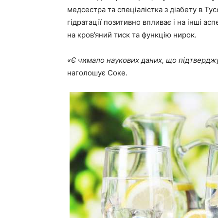
медсестра та спеціалістка з діабету в Тус
гідратації позитивно впливає і на інші ас
на кров’яний тиск та функцію нирок.
«Є чимало наукових даних, що підтверджую
наголошує Соке.