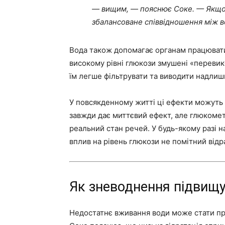
— вищим, — пояснює Соке. — Якщо ж
збалансоване співвідношення між в
Вода також допомагає органам працювати
високому рівні глюкози змушені «перевико
їм легше фільтрувати та виводити надлиш
У повсякденному житті ці ефекти можуть 
завжди дає миттєвий ефект, але глюкоме
реальний стан речей. У будь-якому разі н
вплив на рівень глюкози не помітний відр
Як зневоднення підвищує
Недостатнє вживання води може стати при