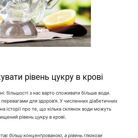
вати рівень цукру в крові
і: більшості з нас варто споживати більше води.
 перевагами для здоров’я. У численних діабетичних
а історії про те, що кілька склянок води можуть
ищений рівень цукру в крові.
стає більш концентрованою, а рівень глюкози