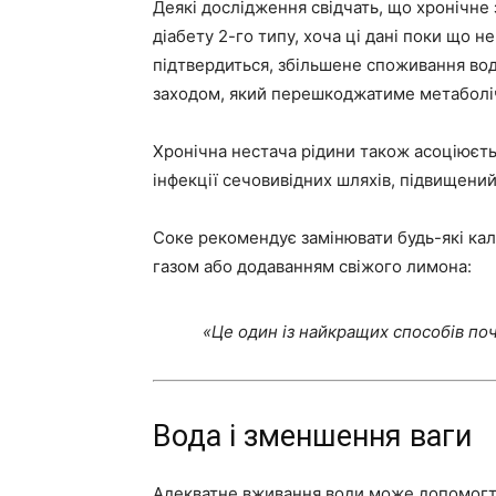
Деякі дослідження свідчать, що хронічне
діабету 2-го типу, хоча ці дані поки що 
підтвердиться, збільшене споживання во
заходом, який перешкоджатиме метабол
Хронічна нестача рідини також асоціюєть
інфекції сечовивідних шляхів, підвищений
Соке рекомендує замінювати будь-які калор
газом або додаванням свіжого лимона:
«Це один із найкращих способів поч
Вода і зменшення ваги
Адекватне вживання води може допомогти