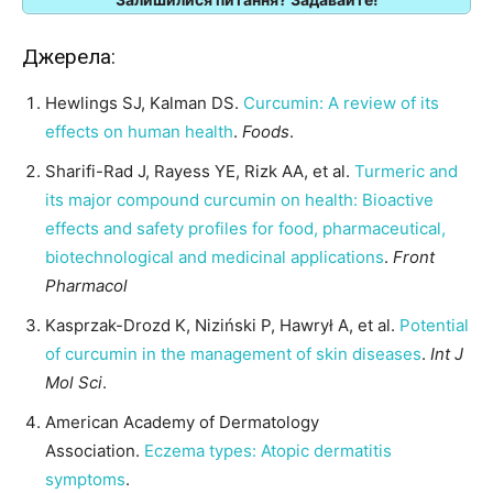
Джерела:
Hewlings SJ, Kalman DS.
Curcumin: A review of its
effects on human health
.
Foods
.
Sharifi-Rad J, Rayess YE, Rizk AA, et al.
Turmeric and
its major compound curcumin on health: Bioactive
effects and safety profiles for food, pharmaceutical,
biotechnological and medicinal applications
.
Front
Pharmacol
Kasprzak-Drozd K, Niziński P, Hawrył A, et al.
Potential
of curcumin in the management of skin diseases
.
Int J
Mol Sci
.
American Academy of Dermatology
Association.
Eczema types: Atopic dermatitis
symptoms
.