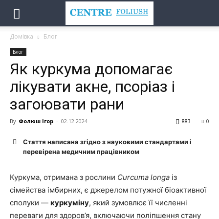
Домівка
Блог
Блог
Як куркума допомагає
лікувати акне, псоріаз і
загоювати рани
By
Фолюш Ігор
-
02.12.2024
883
0
Стаття написана згідно з науковими стандартами і
перевірена медичним працівником
Куркума, отримана з рослини
Curcuma longa
із
сімейства імбирних, є джерелом потужної біоактивної
сполуки —
куркуміну
, який зумовлює її численні
переваги для здоров’я, включаючи поліпшення стану