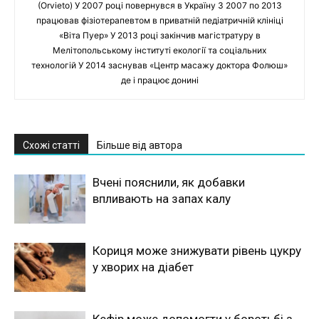
(Orvieto) У 2007 році повернувся в Україну З 2007 по 2013
працював фізіотерапевтом в приватній педіатричній клініці
«Віта Пуер» У 2013 році закінчив магістратуру в
Мелітопольському інституті екології та соціальних
технологій У 2014 заснував «Центр масажу доктора Фолюш»
де і працює донині
Схожі статті
Більше від автора
Вчені пояснили, як добавки
впливають на запах калу
Кориця може знижувати рівень цукру
у хворих на діабет