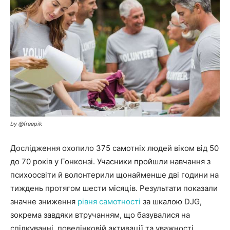
by @freepik
Дослідження охопило 375 самотніх людей віком від 50
до 70 років у Гонконзі. Учасники пройшли навчання з
психоосвіти й волонтерили щонайменше дві години на
тиждень протягом шести місяців. Результати показали
значне зниження
рівня самотності
за шкалою DJG,
зокрема завдяки втручанням, що базувалися на
спілкуванні, поведінковій активації та уважності.