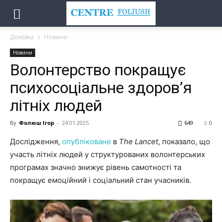
Домівка
Новини
Новини
Волонтерство покращує
психосоціальне здоров’я
літніх людей
By
Фолюш Ігор
-
24.01.2025
649
0
Дослідження,
опубліковане
в
The Lancet
, показало, що
участь літніх людей у структурованих волонтерських
програмах значно знижує рівень самотності та
покращує емоційний і соціальний стан учасників.