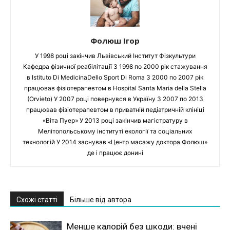
Фолюш Ігор
У 1998 році закінчив Львівський Інститут Фізкультури
Кафедра фізичної реабілітації З 1998 по 2000 рік стажування
в Istituto Di MedicinaDello Sport Di Roma З 2000 по 2007 рік
працював фізіотерапевтом в Hospital Santa Maria della Stella
(Orvieto) У 2007 році повернувся в Україну З 2007 по 2013
працював фізіотерапевтом в приватній педіатричній клініці
«Віта Пуер» У 2013 році закінчив магістратуру в
Мелітопольському інституті екології та соціальних
технологій У 2014 заснував «Центр масажу доктора Фолюш»
де і працює донині
Схожі статті
Більше від автора
Менше калорій без шкоди: вчені