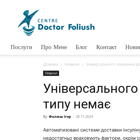
Доктор
Фолюш
Послуги
Про Мене
Блог
Контакт
Нови
Домівка
Новини
Універсального лікування ді
Новини
Універсального 
типу немає
By
Фолюш Ігор
-
28.11.2024
Автоматизовані системи доставки інсуліну
недостатньо враховують фактори, окрім 