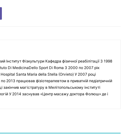
кий Інститут Фізкультури Кафедра фізичної реабілітації З 1998
tuto Di MedicinaDello Sport Di Roma З 2000 по 2007 рік
spital Santa Maria della Stella (Orvieto) У 2007 році
 по 2013 працював фізіотерапевтом в приватній педіатричній
оці закінчив магістратуру в Мелітопольському інституті
ологій У 2014 заснував «Центр масажу доктора Фолюш» де і