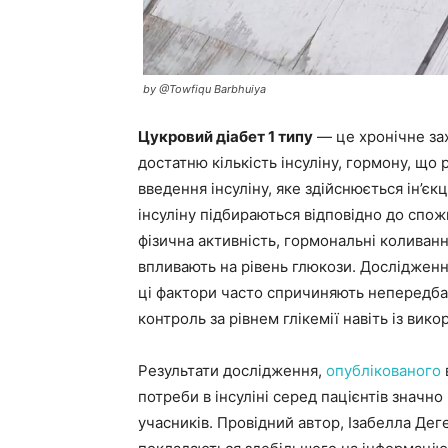
by @Towfiqu Barbhuiya
Цукровий діабет 1 типу
— це хронічне зах
достатню кількість інсуліну, гормону, що
введення інсуліну, яке здійснюється ін’є
інсуліну підбираються відповідно до спожи
фізична активність, гормональні коливанн
впливають на рівень глюкози. Дослідженн
ці фактори часто спричиняють непередбач
контроль за рівнем глікемії навіть із ви
Результати дослідження,
опублікованого
потреби в інсуліні серед пацієнтів значно
учасників. Провідний автор, Ізабелла Дег