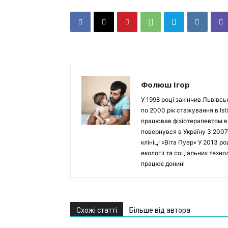
Фолюш Ігор
У 1998 році закінчив Львівсь
по 2000 рік стажування в Isti
працював фізіотерапевтом в Ho
повернувся в Україну З 2007
клініці «Віта Пуер» У 2013 р
екології та соціальних техн
працює донині
Схожі статті
Більше від автора