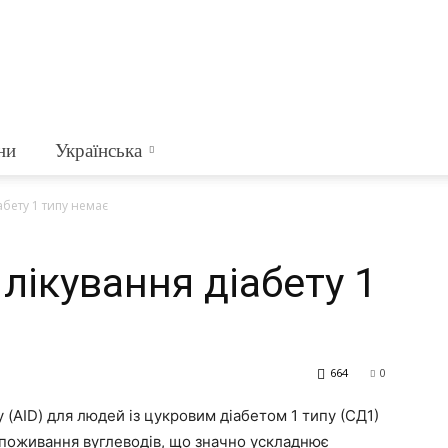
ни
Українська
абету 1 типу немає
лікування діабету 1
664
0
 (AID) для людей із цукровим діабетом 1 типу (СД1)
споживання вуглеводів, що значно ускладнює