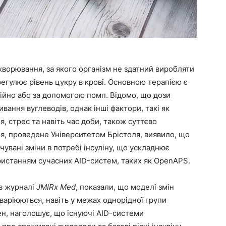
ворювання, за якого організм не здатний виробляти
 регулює рівень цукру в крові. Основною терапією є
кційно або за допомогою помп. Відомо, що дози
вання вуглеводів, однак інші фактори, такі як
я, стрес та навіть час доби, також суттєво
я, проведене Університетом Брістоля, виявило, що
увані зміни в потребі інсуліну, що ускладнює
користанням сучасних AID-систем, таких як OpenAPS.
в журналі
JMIRx Med
, показали, що моделі змін
 варіюються, навіть у межах однорідної групи
ен, наголошує, що існуючі AID-системи