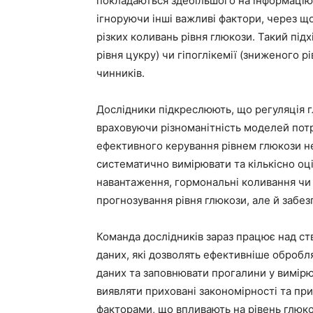
покладаються здебільшого на інформацію п
ігноруючи інші важливі фактори, через щ
різких коливань рівня глюкози. Такий під
рівня цукру) чи гіпоглікемії (зниженого 
чинників.
Дослідники підкреслюють, що регуляція гл
враховуючи різноманітність моделей пот
ефективного керування рівнем глюкози н
систематично вимірювати та кількісно оці
навантаження, гормональні коливання чи
прогнозування рівня глюкози, але й забез
Команда дослідників зараз працює над ст
даних, які дозволять ефективніше обробл
даних та заповнювати прогалини у вимірю
виявляти приховані закономірності та при
факторами, що впливають на рівень глюко