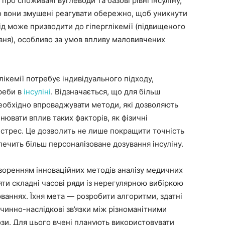
ро споживані вуглеводи та базові рівні інсуліну,
о вони змушені реагувати обережно, щоб уникнути
хід може призводити до гіперглікемії (підвищеного
рівня), особливо за умов впливу маловивчених
ікемії потребує індивідуального підходу,
реби в
інсуліні
. Відзначається, що для більш
еобхідно впроваджувати методи, які дозволяють
нювати вплив таких факторів, як фізичні
 стрес. Це дозволить не лише покращити точність
печить більш персоналізоване дозування інсуліну.
воренням інноваційних методів аналізу медичних
яти складні часові ряди із нерегулярною вибіркою
ваннях. Їхня мета — розробити алгоритми, здатні
чинно-наслідкові зв’язки між різноманітними
зи. Для цього вчені планують використовувати