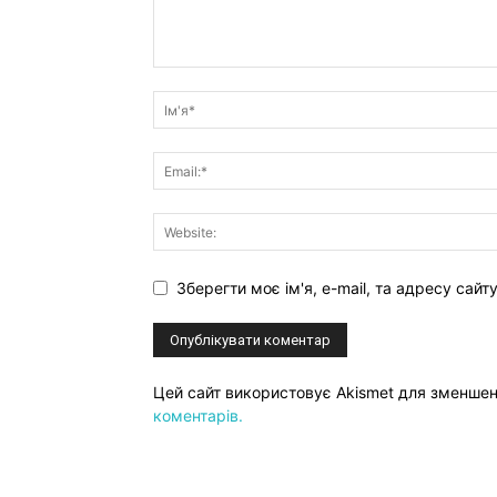
Зберегти моє ім'я, e-mail, та адресу сай
Цей сайт використовує Akismet для зменше
коментарів.