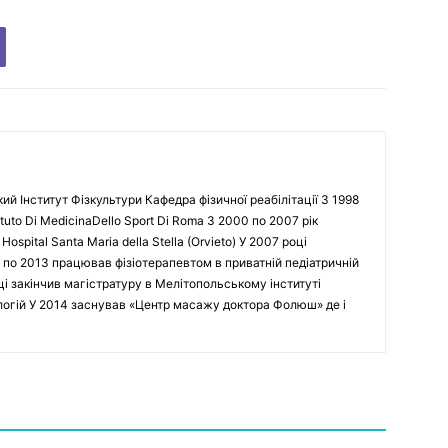
кий Інститут Фізкультури Кафедра фізичної реабілітації З 1998
tuto Di MedicinaDello Sport Di Roma З 2000 по 2007 рік
spital Santa Maria della Stella (Orvieto) У 2007 році
 по 2013 працював фізіотерапевтом в приватній педіатричній
оці закінчив магістратуру в Мелітопольському інституті
ологій У 2014 заснував «Центр масажу доктора Фолюш» де і