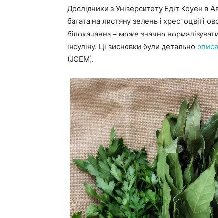
Дослідники з Університету Едіт Коуен в А
багата на листяну зелень і хрестоцвіті ово
білокачанна – може значно нормалізувати 
інсуліну. Ці висновки були детально
описа
(JCEM).