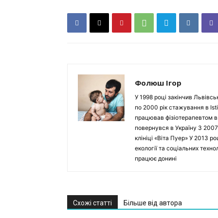
Фолюш Ігор
У 1998 році закінчив Львівсь
по 2000 рік стажування в Isti
працював фізіотерапевтом в Ho
повернувся в Україну З 2007
клініці «Віта Пуер» У 2013 р
екології та соціальних техн
працює донині
Схожі статті
Більше від автора