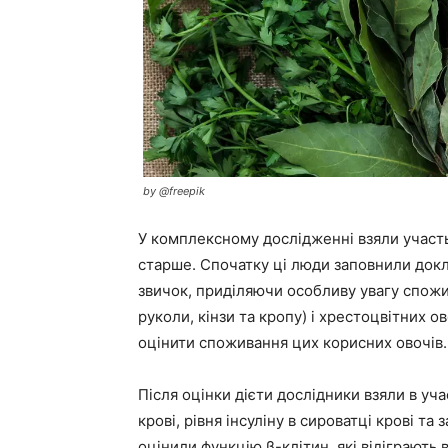
by @freepik
У комплексному дослідженні взяли участь п
старше. Спочатку ці люди заповнили докла
звичок, приділяючи особливу увагу спожи
руколи, кінзи та кропу) і хрестоцвітних о
оцінити споживання цих корисних овочів.
Після оцінки дієти дослідники взяли в уча
крові, рівня інсуліну в сироватці крові та 
оцінили функцію β-клітин, які відіграють