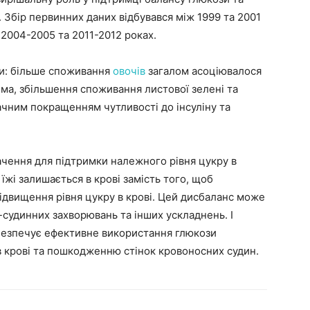
. Збір первинних даних відбувався між 1999 та 2001
 2004-2005 та 2011-2012 роках.
и: більше споживання
овочів
загалом асоціювалося
ема, збільшення споживання листової зелені та
начним покращенням чутливості до інсуліну та
начення для підтримки належного рівня цукру в
 їжі залишається в крові замість того, щоб
підвищення рівня цукру в крові. Цей дисбаланс може
-судинних захворювань та інших ускладнень. І
забезпечує ефективне використання глюкози
в крові та пошкодженню стінок кровоносних судин.