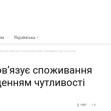
ни
Українська
ання овочів з покращенням чутливості до інсуліну
в’язує споживання
щенням чутливості
1107
0