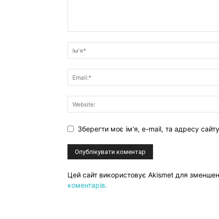
Зберегти моє ім'я, e-mail, та адресу сай
Цей сайт використовує Akismet для зменше
коментарів.