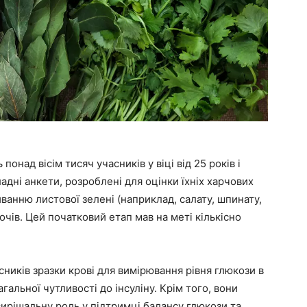
онад вісім тисяч учасників у віці від 25 років і
дні анкети, розроблені для оцінки їхніх харчових
ванню листової зелені (наприклад, салату, шпинату,
вочів. Цей початковий етап мав на меті кількісно
сників зразки крові для вимірювання рівня глюкози в
загальної чутливості до інсуліну. Крім того, вони
 вирішальну роль у підтримці балансу глюкози та