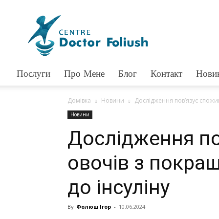
Доктор
Фолюш
Послуги
Про Мене
Блог
Контакт
Нови
Домівка
Новини
Дослідження пов’язує спожив
Новини
Дослідження по
овочів з покра
до інсуліну
By
Фолюш Ігор
-
10.06.2024