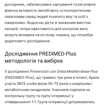
дослідники,
«збалансоване харчування та регулярна
фізична активність запобігають остеопоротичним
переломам серед людей похилого віку та осіб з
ожирінням»
. Водночас дієти зі зниженим вмістом
калорій, попри ефективність для контролю ваги,
можуть впливати на кісткову тканину, що потребує
додаткового дослідження.
Дослідження PREDIMED-Plus:
методологія та вибірка
У дослідженні
Prevención con Dieta Mediterránea-Plus
(PREDIMED-Plus)
, що тривало три роки в Іспанії, брали
участь 6874 особи віком 55–75 років з ожирінням і
метаболічним синдромом. Учасників поділили на
контрольну групу та групу інтервенції у
співвідношенні 1:1. Група інтервенції дотримувалась