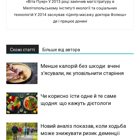
«Віта Пуер» У 2013 році закінчив магістратуру в
Мелітопольському інституті екології та соціальних
технологій У 2014 заснував «Центр масажу доктора Фолюш»
де і працює донині
Схожі статті
Більше від автора
Менше калорій без шкоди: вчені
з’ясували, як уповільнити старіння
Чи корисно їсти одне й те саме
щодня: що кажуть дієтологи
Новий аналіз показав, коли ходьба
може знижувати ризик деменції