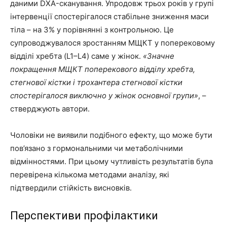
даними DXA-сканування. Упродовж трьох років у групі
інтервенції спостерігалося стабільне зниження маси
тіла – на 3% у порівнянні з контрольною. Це
супроводжувалося зростанням МЩКТ у поперековому
відділі хребта (L1–L4) саме у жінок.
«Значне
покращення МЩКТ поперекового відділу хребта,
стегнової кістки і трохантера стегнової кістки
спостерігалося виключно у жінок основної групи»
, –
стверджують автори.
Чоловіки не виявили подібного ефекту, що може бути
пов’язано з гормональними чи метаболічними
відмінностями. При цьому чутливість результатів була
перевірена кількома методами аналізу, які
підтвердили стійкість висновків.
Перспективи профілактики