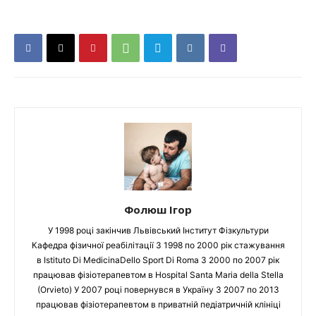
Фолюш Ігор
У 1998 році закінчив Львівський Інститут Фізкультури
Кафедра фізичної реабілітації З 1998 по 2000 рік стажування
в Istituto Di MedicinaDello Sport Di Roma З 2000 по 2007 рік
працював фізіотерапевтом в Hospital Santa Maria della Stella
(Orvieto) У 2007 році повернувся в Україну З 2007 по 2013
працював фізіотерапевтом в приватній педіатричній клініці