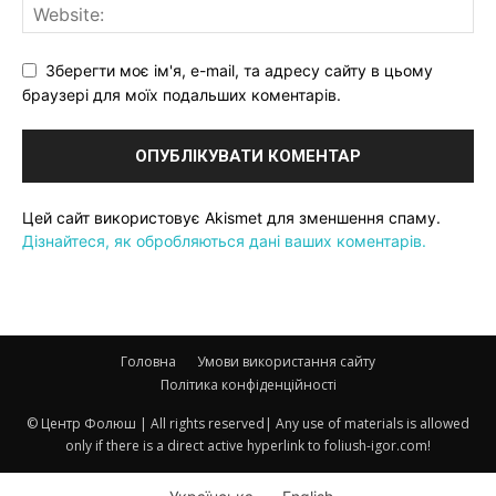
Зберегти моє ім'я, e-mail, та адресу сайту в цьому
браузері для моїх подальших коментарів.
Цей сайт використовує Akismet для зменшення спаму.
Дізнайтеся, як обробляються дані ваших коментарів.
Головна
Умови використання сайту
Політика конфіденційності
© Центр Фолюш | All rights reserved| Any use of materials is allowed
only if there is a direct active hyperlink to foliush-igor.com!