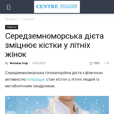
Домівка
Новини
Новини
Середземноморська дієта
зміцнює кістки у літніх
жінок
By
Фолюш Ігор
-
14.04.2025
1195
0
Середземноморська гіпокалорійна дієта з фізичною
активністю
покращує
стан кісток у літніх людей із
метаболічним синдромом.