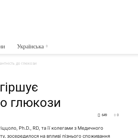
ни
Українська
антність до глюкози
гіршує
до глюкози
649
0
іццоло, Ph.D., RD, та її колегами з Медичного
ету, зосередилося на впливі пізнього споживання