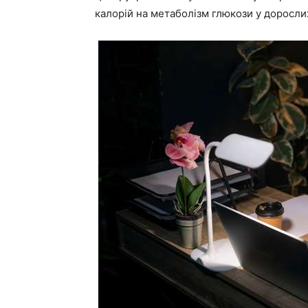
калорій на метаболізм глюкози у доросли