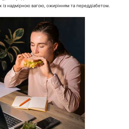
х із надмірною вагою, ожирінням та переддіабетом.