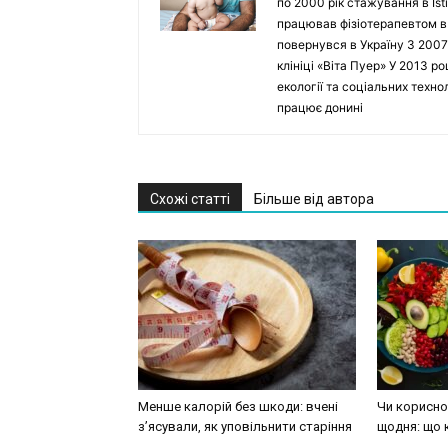
по 2000 рік стажування в Isti
працював фізіотерапевтом в Ho
повернувся в Україну З 2007
клініці «Віта Пуер» У 2013 р
екології та соціальних техн
працює донині
Схожі статті
Більше від автора
Менше калорій без шкоди: вчені
Чи корисно 
з’ясували, як уповільнити старіння
щодня: що 