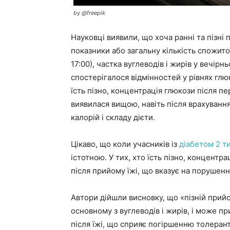
by @freepik
Науковці виявили, що хоча ранні та пізні
показники або загальну кількість спожитої
17:00), частка вуглеводів і жирів у вечір
спостерігалося відмінностей у рівнях глюк
їсть пізно, концентрація глюкози після п
виявилася вищою, навіть після врахуванн
калорій і складу дієти.
Цікаво, що коли учасників із
діабетом 2 т
істотною. У тих, хто їсть пізно, концентр
після прийому їжі, що вказує на порушенн
Автори дійшли висновку, що «пізній прийо
основному з вуглеводів і жирів, і може п
після їжі, що сприяє погіршенню толеран