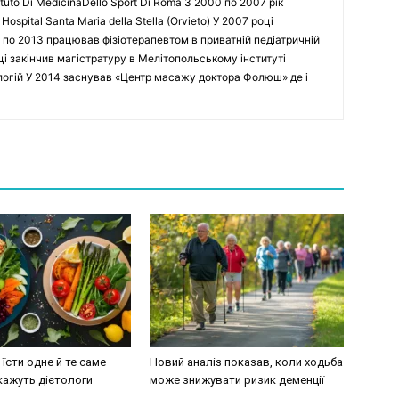
tuto Di MedicinaDello Sport Di Roma З 2000 по 2007 рік
spital Santa Maria della Stella (Orvieto) У 2007 році
 по 2013 працював фізіотерапевтом в приватній педіатричній
оці закінчив магістратуру в Мелітопольському інституті
ологій У 2014 заснував «Центр масажу доктора Фолюш» де і
їсти одне й те саме
Новий аналіз показав, коли ходьба
кажуть дієтологи
може знижувати ризик деменції