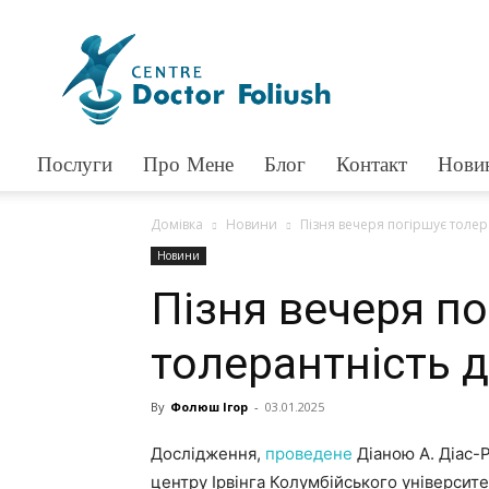
Доктор
Фолюш
Послуги
Про Мене
Блог
Контакт
Нови
Домівка
Новини
Пізня вечеря погіршує толер
Новини
Пізня вечеря по
толерантність 
By
Фолюш Ігор
-
03.01.2025
Дослідження,
проведене
Діаною А. Діас-Р
центру Ірвінга Колумбійського університ