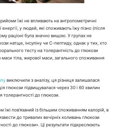
 прийоми їжі не впливають на антропометричні
 енергії, у людей, які споживають їжу пізно (після
ньому раціоні була значно вищою. У групах не
ози натще, інсуліну чи С-пептиду, однак у тих, хто
ерорального тесту на толерантність до глюкози
я маси тіла, жирової маси, загального споживання
ипу
виключили з аналізу, ця різниця залишалася
ація глюкози підвищувалася через 30 і 60 хвилин
я толерантності до глюкози.
м їжі пов’язаний із більшим споживанням калорій, в
ризвести до тривалих вечірніх коливань глюкози
тності до глюкози». Ці результати підкреслюють