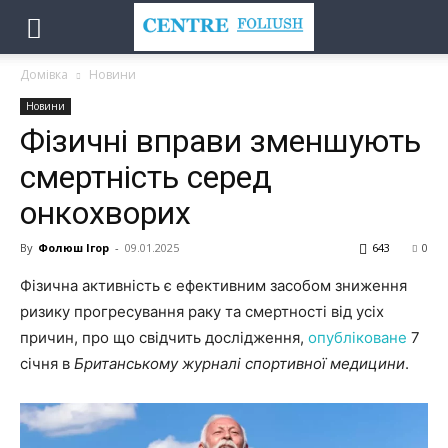
Домівка
Новини
Новини
Фізичні вправи зменшують
смертність серед
онкохворих
By
Фолюш Ігор
-
09.01.2025
643
0
Фізична активність є ефективним засобом зниження
ризику прогресування раку та смертності від усіх
причин, про що свідчить дослідження,
опубліковане
7
січня в
Британському журналі спортивної медицини
.