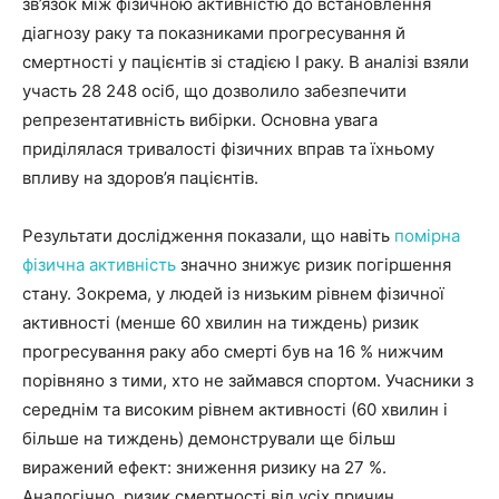
зв’язок між фізичною активністю до встановлення
діагнозу раку та показниками прогресування й
смертності у пацієнтів зі стадією I раку. В аналізі взяли
участь 28 248 осіб, що дозволило забезпечити
репрезентативність вибірки. Основна увага
приділялася тривалості фізичних вправ та їхньому
впливу на здоров’я пацієнтів.
Результати дослідження показали, що навіть
помірна
фізична активність
значно знижує ризик погіршення
стану. Зокрема, у людей із низьким рівнем фізичної
активності (менше 60 хвилин на тиждень) ризик
прогресування раку або смерті був на 16 % нижчим
порівняно з тими, хто не займався спортом. Учасники з
середнім та високим рівнем активності (60 хвилин і
більше на тиждень) демонстрували ще більш
виражений ефект: зниження ризику на 27 %.
Аналогічно, ризик смертності від усіх причин