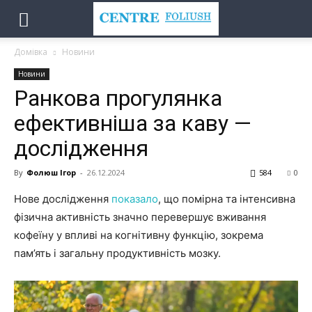
Домівка
Новини
Новини
Ранкова прогулянка
ефективніша за каву —
дослідження
By
Фолюш Ігор
-
26.12.2024
584
0
Нове дослідження
показало
, що помірна та інтенсивна
фізична активність значно перевершує вживання
кофеїну у впливі на когнітивну функцію, зокрема
пам’ять і загальну продуктивність мозку.