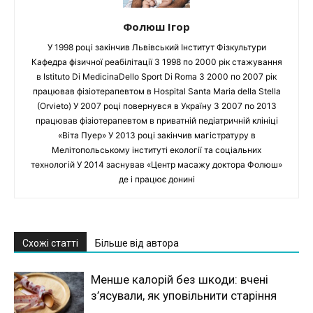
Фолюш Ігор
У 1998 році закінчив Львівський Інститут Фізкультури
Кафедра фізичної реабілітації З 1998 по 2000 рік стажування
в Istituto Di MedicinaDello Sport Di Roma З 2000 по 2007 рік
працював фізіотерапевтом в Hospital Santa Maria della Stella
(Orvieto) У 2007 році повернувся в Україну З 2007 по 2013
працював фізіотерапевтом в приватній педіатричній клініці
«Віта Пуер» У 2013 році закінчив магістратуру в
Мелітопольському інституті екології та соціальних
технологій У 2014 заснував «Центр масажу доктора Фолюш»
де і працює донині
Схожі статті
Більше від автора
Менше калорій без шкоди: вчені
з’ясували, як уповільнити старіння