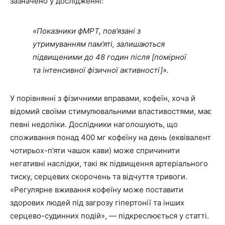
зазначено у дослідженні:
«Показники фМРТ, пов’язані з
утримуванням пам’яті, залишаються
підвищеними до 48 годин після [помірної
та інтенсивної фізичної активності]».
У порівнянні з фізичними вправами, кофеїн, хоча й
відомий своїми стимулювальними властивостями, має
певні недоліки. Дослідники наголошують, що
споживання понад 400 мг кофеїну на день (еквівалент
чотирьох-п’яти чашок кави) може спричинити
негативні наслідки, такі як підвищення артеріального
тиску, серцевих скорочень та відчуття тривоги.
«Регулярне вживання кофеїну може поставити
здорових людей під загрозу гіпертонії та інших
серцево-судинних подій», — підкреслюється у статті.