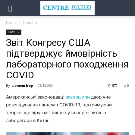
Home
Новини
Новини
Звіт Конгресу США
підтверджує ймовірність
лабораторного походження
COVID
By
Фолюш Ігор
-
03/12/2024
570
0
Американські законодавці
завершили
дворічне
розслідування пандемії COVID-19, підтримуючи
теорію, що вірус міг виникнути через витік із
лабораторії в Китаї.