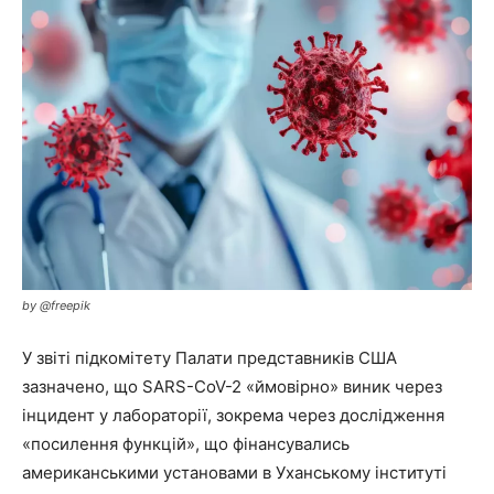
by @freepik
У звіті підкомітету Палати представників США
зазначено, що SARS-CoV-2 «ймовірно» виник через
інцидент у лабораторії, зокрема через дослідження
«посилення функцій», що фінансувались
американськими установами в Уханському інституті