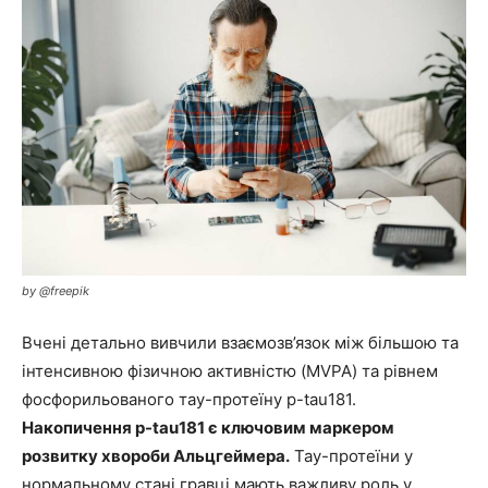
by @freepik
Вчені детально вивчили взаємозв’язок між більшою та
інтенсивною фізичною активністю (MVPA) та рівнем
фосфорильованого тау-протеїну p-tau181.
Накопичення p-tau181 є ключовим маркером
розвитку хвороби Альцгеймера.
Тау-протеїни у
нормальному стані гравці мають важливу роль у