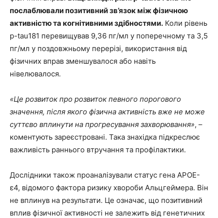
послаблювали позитивний зв’язок між фізичною
активністю та когнітивними здібностями.
Коли рівень
p-tau181 перевищував 9,36 пг/мл у поперечному та 3,5
пг/мл у поздовжньому перерізі, використання від
фізичних вправ зменшувалося або навіть
нівелювалося.
«Це розвиток про розвиток певного порогового
значення, після якого фізична активність вже не може
суттєво вплинути на прогресування захворювання»
, –
коментують зареєстровані. Така знахідка підкреслює
важливість раннього втручання та профілактики.
Дослідники також проаналізували статус гена APOE-
ε4, відомого фактора ризику хвороби Альцгеймера. Він
не вплинув на результати. Це означає, що позитивний
вплив фізичної активності не залежить від генетичних