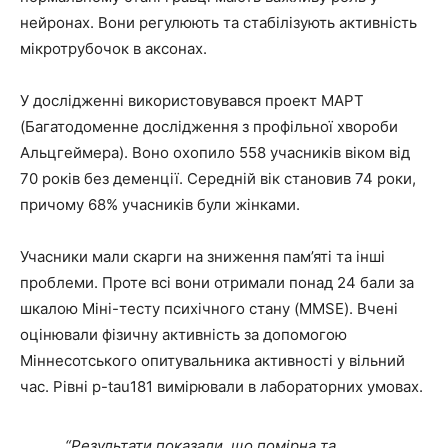
нейронах. Вони регулюють та стабілізують активність
мікротрубочок в аксонах.
У дослідженні використовувався проект MAPT
(Багатодоменне дослідження з профільної хвороби
Альцгеймера). Воно охопило 558 учасників віком від
70 років без деменції. Середній вік становив 74 роки,
причому 68% учасників були жінками.
Учасники мали скарги на зниження пам’яті та інші
проблеми. Проте всі вони отримали понад 24 бали за
шкалою Міні-тесту психічного стану (MMSE). Вчені
оцінювали фізичну активність за допомогою
Міннесотського опитувальника активності у вільний
час. Рівні p-tau181 вимірювали в лабораторних умовах.
“Результати показали, що помірна та