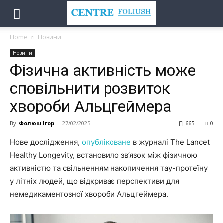
Home
Новини
Новини
Фізична активність може
сповільнити розвиток
хвороби Альцгеймера
By
Фолюш Ігор
-
27/02/2025
665
0
Нове дослідження,
опубліковане
в журналі The Lancet
Healthy Longevity, встановило зв’язок між фізичною
активністю та свільненням накопичення тау-протеїну
у літніх людей, що відкриває перспективи для
немедикаментозної хвороби Альцгеймера.