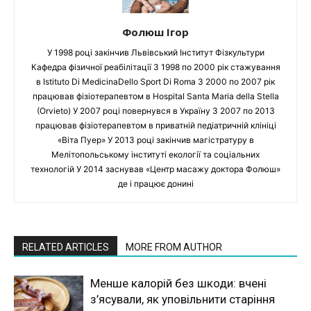
Фолюш Ігор
У 1998 році закінчив Львівський Інститут Фізкультури
Кафедра фізичної реабілітації З 1998 по 2000 рік стажування
в Istituto Di MedicinaDello Sport Di Roma З 2000 по 2007 рік
працював фізіотерапевтом в Hospital Santa Maria della Stella
(Orvieto) У 2007 році повернувся в Україну З 2007 по 2013
працював фізіотерапевтом в приватній педіатричній клініці
«Віта Пуер» У 2013 році закінчив магістратуру в
Мелітопольському інституті екології та соціальних
технологій У 2014 заснував «Центр масажу доктора Фолюш»
де і працює донині
RELATED ARTICLES
MORE FROM AUTHOR
Менше калорій без шкоди: вчені
з’ясували, як уповільнити старіння