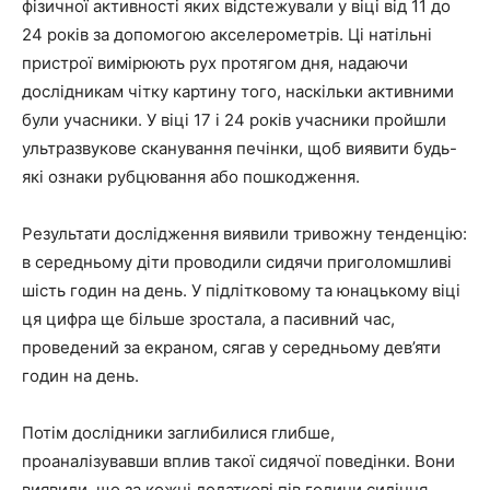
фізичної активності яких відстежували у віці від 11 до
24 років за допомогою акселерометрів. Ці натільні
пристрої вимірюють рух протягом дня, надаючи
дослідникам чітку картину того, наскільки активними
були учасники. У віці 17 і 24 років учасники пройшли
ультразвукове сканування печінки, щоб виявити будь-
які ознаки рубцювання або пошкодження.
Результати дослідження виявили тривожну тенденцію:
в середньому діти проводили сидячи приголомшливі
шість годин на день. У підлітковому та юнацькому віці
ця цифра ще більше зростала, а пасивний час,
проведений за екраном, сягав у середньому дев’яти
годин на день.
Потім дослідники заглибилися глибше,
проаналізувавши вплив такої сидячої поведінки. Вони
виявили, що за кожні додаткові пів години сидіння