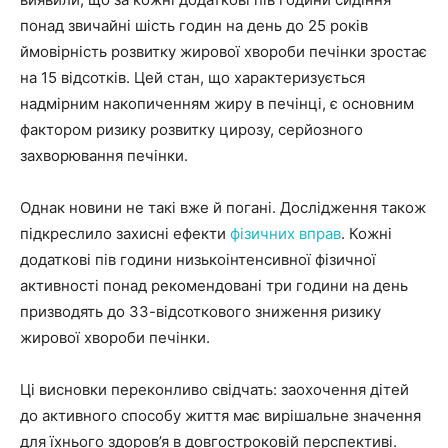
понад звичайні шість годин на день до 25 років
ймовірність розвитку жирової хвороби печінки зростає
на 15 відсотків. Цей стан, що характеризується
надмірним накопиченням жиру в печінці, є основним
фактором ризику розвитку цирозу, серйозного
захворювання печінки.
Однак новини не такі вже й погані. Дослідження також
підкреслило захисні ефекти
фізичних вправ
. Кожні
додаткові пів години низькоінтенсивної фізичної
активності понад рекомендовані три години на день
призводять до 33-відсоткового зниження ризику
жирової хвороби печінки.
Ці висновки переконливо свідчать: заохочення дітей
до активного способу життя має вирішальне значення
для їхнього здоров’я в довгостроковій перспективі.