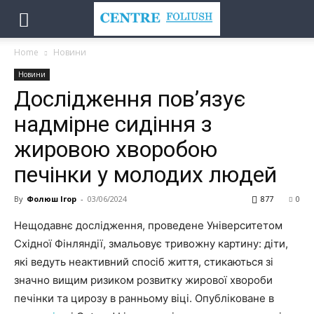
Home
Новини
Новини
Дослідження пов’язує
надмірне сидіння з
жировою хворобою
печінки у молодих людей
By
Фолюш Ігор
-
03/06/2024
877
0
Нещодавнє дослідження, проведене Університетом
Східної Фінляндії, змальовує тривожну картину: діти,
які ведуть неактивний спосіб життя, стикаються зі
значно вищим ризиком розвитку жирової хвороби
печінки та цирозу в ранньому віці. Опубліковане в