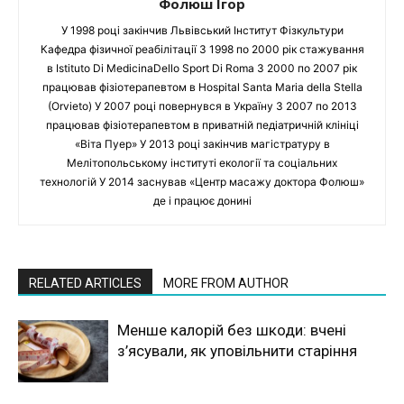
Фолюш Ігор
У 1998 році закінчив Львівський Інститут Фізкультури
Кафедра фізичної реабілітації З 1998 по 2000 рік стажування
в Istituto Di MedicinaDello Sport Di Roma З 2000 по 2007 рік
працював фізіотерапевтом в Hospital Santa Maria della Stella
(Orvieto) У 2007 році повернувся в Україну З 2007 по 2013
працював фізіотерапевтом в приватній педіатричній клініці
«Віта Пуер» У 2013 році закінчив магістратуру в
Мелітопольському інституті екології та соціальних
технологій У 2014 заснував «Центр масажу доктора Фолюш»
де і працює донині
RELATED ARTICLES
MORE FROM AUTHOR
Менше калорій без шкоди: вчені
з’ясували, як уповільнити старіння