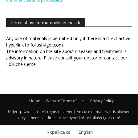
Terms of use of materials on the site
Any use of materials is permitted only if there is a direct active
hyperlink to foliush-igor.com.
The information on the site about diseases and treatment is
advisory in nature. Please consult your doctor or contact our
Foliuche Center
Home
Website Terms of Use
Privacy Policy
© Центр Фолюш | All rights reserved| Any use of materials is allowed
only if there is a direct active hyperlink to foliush-igor.com!
Українська
English