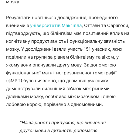
мозку.
Результати новітнього дослідження, проведеного
вченими з
університетів Макгілла
, Оттави та Сарагоси,
підтверджують, що білінгвізм має позитивний вплив на
когнітивну продуктивність і функціональну зв’язність
мозку. У дослідженні взяли участь 151 учасник, яких
поділили на групи за рівнем білінгвізму та віком, у
якому вони опанували другу мову. За допомогою
функціональної магнітно-резонансної томографії
(фМРТ) було виявлено, що двомовні учасники
демонстрували сильніший зв’язок між різними
ділянками мозку, особливо між мозочком і лівою
лобовою корою, порівняно з одномовними.
“Наша робота припускає, що вивчення
другої мови в дитинстві допомагає