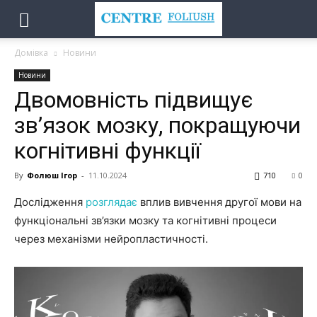
Домівка
Новини
Новини
Двомовність підвищує
зв’язок мозку, покращуючи
когнітивні функції
By
Фолюш Ігор
-
11.10.2024
710
0
Дослідження
розглядає
вплив вивчення другої мови на
функціональні зв’язки мозку та когнітивні процеси
через механізми нейропластичності.