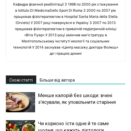
Кафедра фізичної реабілітації З 1998 по 2000 рік стажування
в Istituto Di MedicinaDello Sport Di Roma З 2000 по 2007 рік
працював фізіотерапевтом в Hospital Santa Maria della Stella
(Orvieto) У 2007 році повернувся в Україну З 2007 по 2013
працював фізіотерапевтом в приватній педіатричній клініці
«Віта Пуер» У 2013 році закінчив магістратуру в
Мелітопольському інституті екології та соціальних
технологій У 2014 заснував «Центр масажу доктора Фолюш»
де і працює донині
Схожі статті
Більше від автора
Менше калорій без шкоди: вчені
з’ясували, як уповільнити старіння
Чи корисно їсти одне й те саме
щодня: що кажуть дієтологи