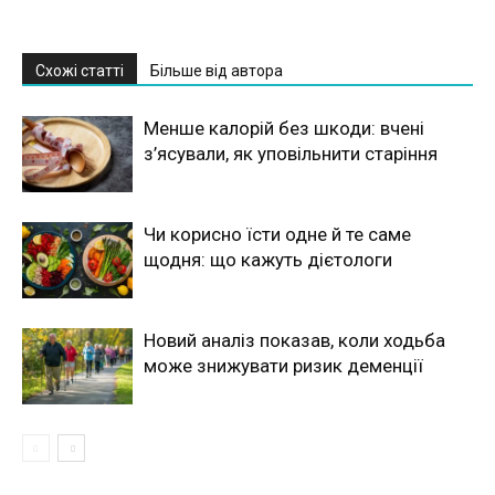
Схожі статті
Більше від автора
Менше калорій без шкоди: вчені
з’ясували, як уповільнити старіння
Чи корисно їсти одне й те саме
щодня: що кажуть дієтологи
Новий аналіз показав, коли ходьба
може знижувати ризик деменції