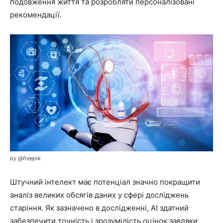
подовження життя та розробляти персоналізовані
рекомендації.
by @freepik
Штучний інтелект має потенціал значно покращити
аналіз великих обсягів даних у сфері досліджень
старіння. Як зазначено в дослідженні, AI здатний
забезпечити точність і зрозумілість оцінок завдяки