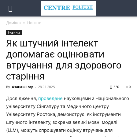
Домівка
Новини
Новини
Як штучний інтелект
допомагає оцінювати
втручання для здорового
старіння
By
Фолюш Ігор
-
28.01.2025
350
0
Дослідження,
проведене
науковцями з Національного
університету Сінгапуру та Медичного центру
Університету Ростока, демонструє, як інструменти
штучного інтелекту, зокрема великі мовні моделі
(LLM), можуть спрощувати оцінку втручань для