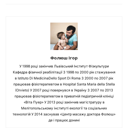
Фолюш Ігор
У 1998 році закінчив Львівський Інститут Фізкультури
Кафедра фізичної реабілітації З 1998 по 2000 рік стажування
в Istituto Di MedicinaDello Sport Di Roma З 2000 по 2007 рік
працював фізіотерапевтом в Hospital Santa Maria della Stella
(Orvieto) У 2007 році повернувся в Україну З 2007 по 2013
працював фізіотерапевтом в приватній педіатричній клініці
«Віта Пуер» У 2013 році закінчив магістратуру в
Мелітопольському інституті екології та соціальних
технологій У 2014 заснував «Центр масажу доктора Фолюш»
де і працює донині