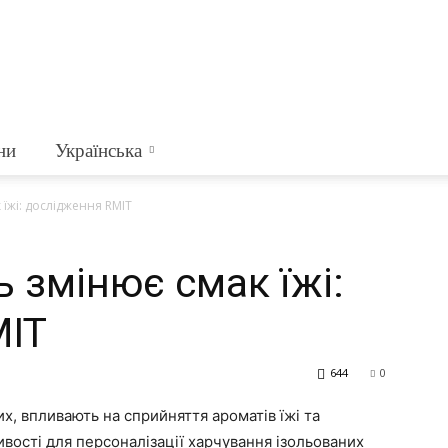
ни
Українська
 їжі: дослідження RMIT
ь змінює смак їжі:
MIT
644
0
х, впливають на сприйняття ароматів їжі та
ивості для персоналізації харчування ізольованих