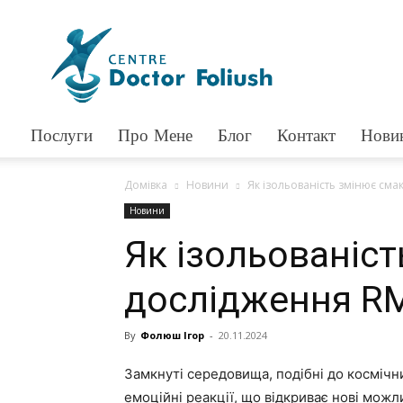
Доктор
Фолюш
Послуги
Про Мене
Блог
Контакт
Нови
Домівка
Новини
Як ізольованість змінює смак
Новини
Як ізольованіст
дослідження R
By
Фолюш Ігор
-
20.11.2024
Замкнуті середовища, подібні до космічни
емоційні реакції, що відкриває нові можл