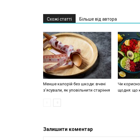
Схожі статті
Більше від автора
Менше калорій без шкоди: вчені
Чи корисно 
з’ясували, як уповільнити старіння
щодня: що 
Залишити коментар