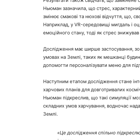
Результати також свідчать, що замкнене 
Ньюман зазначила, що стрес, характерний 
змінює смакові та нюхові відчуття, що, с
Наприклад, у VR-середовищі мигдаль і о
емоційного стану, тоді як стрес знижував
Дослідження має ширше застосування, з
умовах на Землі, таких як мешканці будин
допомогти персоналізувати меню для під
Наступним етапом дослідження стане інтег
харчових планів для довготривалих космі
Ньюман підкреслив, що такі симуляції мо
складних умов харчування, водночас нада
Землі.
«Це дослідження спільно підкресл