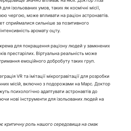
середовище значно впливає на нюх. Доктор Ліза
для ізольованих умов, таких як космічні місії,
воєю чергою, може впливати на раціон астронавтів.
цет сприймалися сильніше за позитивного
 інтенсивність аромату оцту.
окрема для покращення раціону людей у замкнених
ків престарілих. Віртуальна реальність може
тримання емоційного добробуту таких груп.
рація VR та імітації мікрогравітації для розробки
чних місій, включно з подорожами на Марс. Доктор
жуть психологічно адаптувати астронавтів до
ючи нові інструменти для ізольованих людей на
ює критичну роль нашого середовища на смак