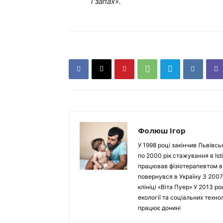
і запах».
Фолюш Ігор
У 1998 році закінчив Львівсь
по 2000 рік стажування в Isti
працював фізіотерапевтом в Ho
повернувся в Україну З 2007
клініці «Віта Пуер» У 2013 р
екології та соціальних техн
працює донині