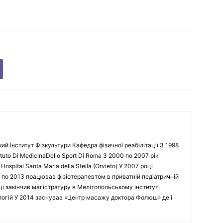
кий Інститут Фізкультури Кафедра фізичної реабілітації З 1998
tuto Di MedicinaDello Sport Di Roma З 2000 по 2007 рік
spital Santa Maria della Stella (Orvieto) У 2007 році
 по 2013 працював фізіотерапевтом в приватній педіатричній
оці закінчив магістратуру в Мелітопольському інституті
ологій У 2014 заснував «Центр масажу доктора Фолюш» де і