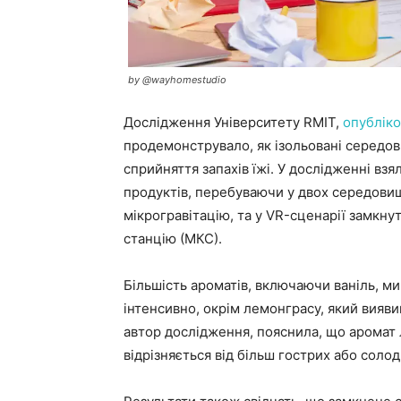
by @wayhomestudio
Дослідження Університету RMIT,
опублік
продемонструвало, як ізольовані середов
сприйняття запахів їжі. У дослідженні вз
продуктів, перебуваючи у двох середовищ
мікрогравітацію, та у VR-сценарії замкн
станцію (МКС).
Більшість ароматів, включаючи ваніль, м
інтенсивно, окрім лемонграсу, який вияв
автор дослідження, пояснила, що аромат л
відрізняється від більш гострих або соло