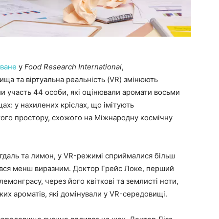
оване
у
Food Research International
,
ища та віртуальна реальність (VR) змінюють
яли участь 44 особи, які оцінювали аромати восьми
ах: у нахилених кріслах, що імітують
утого простору, схожого на Міжнародну космічну
игдаль та лимон, у VR-режимі сприймалися більш
ився менш виразним. Доктор Грейс Локе, перший
емонграсу, через його квіткові та землисті ноти,
дких ароматів, які домінували у VR-середовищі.