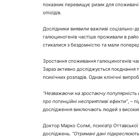
показник перевищує ризик для споживачі
опіоїдів.
Дослідники виявили важливі соціально-д
галюциногенів частіше проживали в район
стикалися з бездомністю та мали попере
Зростання споживання галюциногенів час
Зараз активно досліджується поєднання п
психічних розладів. Однак клінічні випр
“Незважаючи на зростаючу популярність 
про потенційні несприятливі ефекти”
, – 
дослідження виключають людей з високим
Доктор Марко Солмі, психіатр Оттавської
досліджень.
“Отримані дані підкреслюють