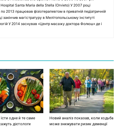
spital Santa Maria della Stella (Orvieto) У 2007 році
 по 2013 працював фізіотерапевтом в приватній педіатричній
оці закінчив магістратуру в Мелітопольському інституті
ологій У 2014 заснував «Центр масажу доктора Фолюш» де і
їсти одне й те саме
Новий аналіз показав, коли ходьба
кажуть дієтологи
може знижувати ризик деменції