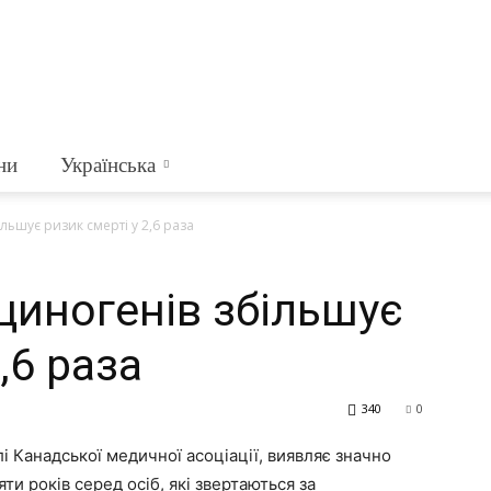
ни
Українська
ьшує ризик смерті у 2,6 раза
иногенів збільшує
,6 раза
340
0
лі Канадської медичної асоціації, виявляє значно
ти років серед осіб, які звертаються за