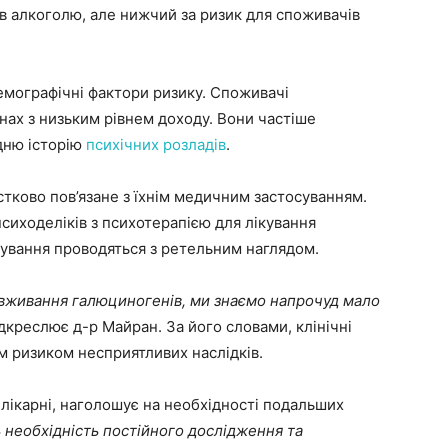
в алкоголю, але нижчий за ризик для споживачів
емографічні фактори ризику. Споживачі
ах з низьким рівнем доходу. Вони частіше
дню історію
психічних розладів
.
тково пов’язане з їхнім медичним застосуванням.
сиходеліків з психотерапією для лікування
обування проводяться з ретельним наглядом.
вживання галюциногенів, ми знаємо напрочуд мало
підкреслює д-р Майран. За його словами, клінічні
 ризиком несприятливих наслідків.
 лікарні, наголошує на необхідності подальших
 необхідність постійного дослідження та