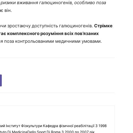
 ризики вживання галюциногенів, особливо поза
ає він.
ючи зростаючу доступність галюциногенів.
Стрімке
ає комплексного розуміння всіх пов’язаних
ня поза контрольованими медичними умовами.
кий Інститут Фізкультури Кафедра фізичної реабілітації З 1998
tuto Di MedicinaDello Sport Di Roma З 2000 по 2007 рік