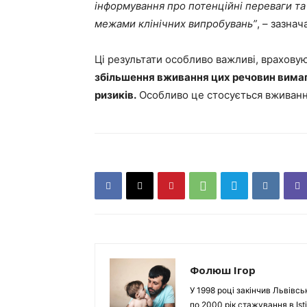
інформування про потенційні переваги та
межами клінічних випробувань”
, – зазнач
Ці результати особливо важливі, врахову
збільшення вживання цих речовин вимаг
ризиків.
Особливо це стосується вживан
Фолюш Ігор
У 1998 році закінчив Львівсь
по 2000 рік стажування в Isti