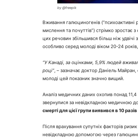
by @freepik
Вживання галюциногенів (“психоактивні 
мислення та почуттів”) стрімко зростає з
цих речовин збільшився більш ніж удвічі з
особливо серед молоді віком 20-24 років,
“У Канаді, за оцінками, 5,9% людей вжива
році”
, – зазначає доктор Даніель Майран, 
молоді цей показник значно вищий.
Аналіз медичних даних охопив понад 11,4
звернулися за невідкладною медичною д
смерті для цієї групи виявився в 10 раз
Після врахування супутніх факторів ризик
невідкладною допомогою через галюциног