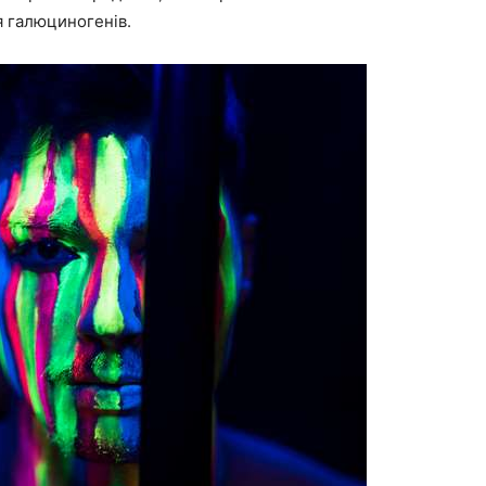
 галюциногенів.