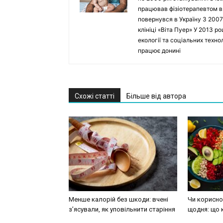
працював фізіотерапевтом в Ho
повернувся в Україну З 2007
клініці «Віта Пуер» У 2013 р
екології та соціальних техн
працює донині
Схожі статті
Більше від автора
Менше калорій без шкоди: вчені
Чи корисно 
з’ясували, як уповільнити старіння
щодня: що 