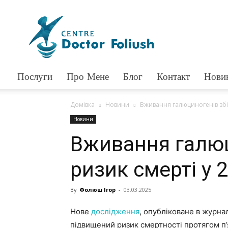
Доктор
Фолюш
Послуги
Про Мене
Блог
Контакт
Нови
Домівка
Новини
Вживання галюциногенів збіл
Новини
Вживання галюц
ризик смерті у 2
By
Фолюш Ігор
-
03.03.2025
Нове
дослідження
, опубліковане в журна
підвищений ризик смертності протягом п’я