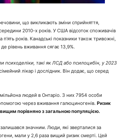
речовини, що викликають зміни сприйняття,
 середини 2010-х років. У США відсоток споживачів
а п’ять років. Канадські показники також тривожні,
 де рівень вживання сягає 13,9%.
ли психоделіки, такі як ЛСД або псилоцибін, у 2023
сімейний лікар і дослідник. Він додає, що серед
 мільйона людей в Онтаріо. З них 7954 особи
опомогою через вживання галюциногенів.
Ризик
ів вищим порівняно з загальною популяцією.
 залишався значним. Люди, які зверталися за
ени, мали у 2,6 раза вищий ризик смерті. Цей