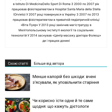
в Istituto Di MedicinaDello Sport Di Roma З 2000 по 2007 рік
працював фізіотерапевтом в Hospital Santa Maria della Stella
(Orvieto) У 2007 році повернувся в Україну З 2007 по 2013
працював фізіотерапевтом в приватній педіатричній клініці
«Віта Пуер» У 2013 році закінчив магістратуру в
Мелітопольському інституті екології та соціальних
технологій У 2014 заснував «Центр масажу доктора Фолюш»
де і працює донині
Схожі статті
Більше від автора
Менше калорій без шкоди: вчені
з’ясували, як уповільнити старіння
Чи корисно їсти одне й те саме
щодня: що кажуть дієтологи