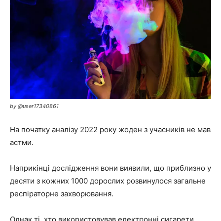
by @user17340861
На початку аналізу 2022 року жоден з учасників не мав
астми.
Наприкінці дослідження вони виявили, що приблизно у
десяти з кожних 1000 дорослих розвинулося загальне
респіраторне захворювання.
Однак ті, хто використовував електронні сигарети