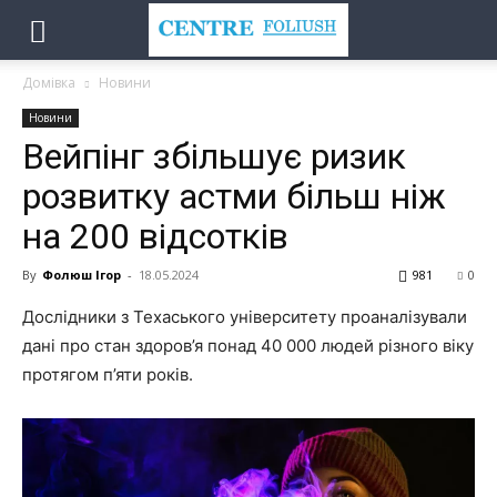
Домівка
Новини
Новини
Вейпінг збільшує ризик
розвитку астми більш ніж
на 200 відсотків
By
Фолюш Ігор
-
18.05.2024
981
0
Дослідники з
Техаського
університету проаналізували
дані про стан здоров’я понад 40 000 людей різного віку
протягом п’яти років.