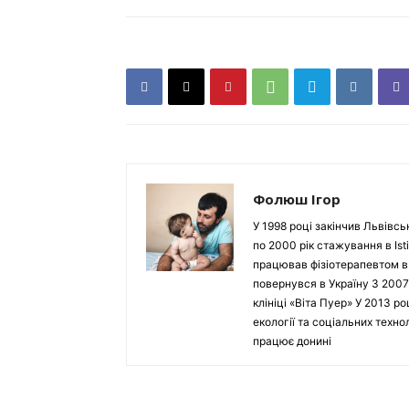
Фолюш Ігор
У 1998 році закінчив Львівсь
по 2000 рік стажування в Isti
працював фізіотерапевтом в Ho
повернувся в Україну З 2007
клініці «Віта Пуер» У 2013 р
екології та соціальних техн
працює донині