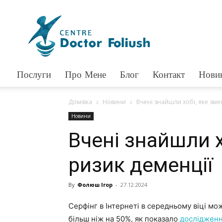
Доктор
Фолюш
Послуги
Про Мене
Блог
Контакт
Нови
Домівка
Новини
Вчені знайшли хобі, яке зме
Новини
Вчені знайшли х
ризик деменції
By
Фолюш Ігор
-
27.12.2024
Серфінг в Інтернеті в середньому віці м
більш ніж на 50%, як показало
досліджен