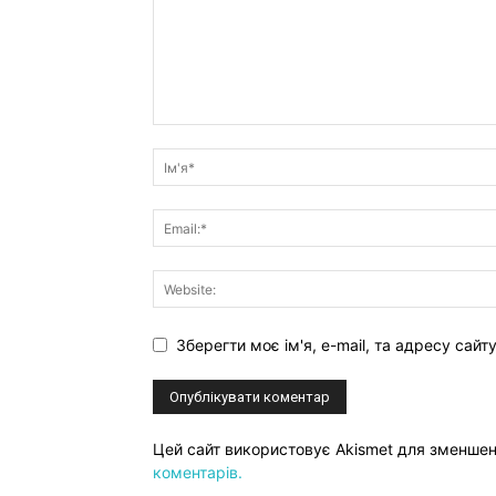
Зберегти моє ім'я, e-mail, та адресу сай
Цей сайт використовує Akismet для зменше
коментарів.