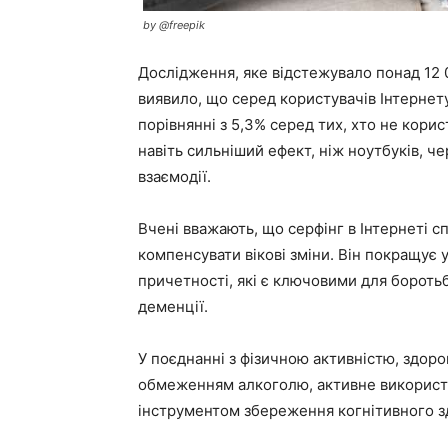
by @freepik
Дослідження, яке відстежувало понад 12 0
виявило, що серед користувачів Інтернету
порівнянні з 5,3% серед тих, хто не кор
навіть сильніший ефект, ніж ноутбуків, че
взаємодії.
Вчені вважають, що серфінг в Інтернеті 
компенсувати вікові зміни. Він покращує 
причетності, які є ключовими для бороть
деменції.
У поєднанні з фізичною активністю, здо
обмеженням алкоголю, активне використ
інструментом збереження когнітивного зд