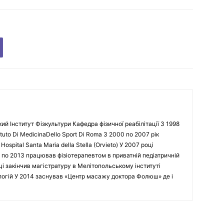
кий Інститут Фізкультури Кафедра фізичної реабілітації З 1998
tuto Di MedicinaDello Sport Di Roma З 2000 по 2007 рік
spital Santa Maria della Stella (Orvieto) У 2007 році
 по 2013 працював фізіотерапевтом в приватній педіатричній
оці закінчив магістратуру в Мелітопольському інституті
ологій У 2014 заснував «Центр масажу доктора Фолюш» де і