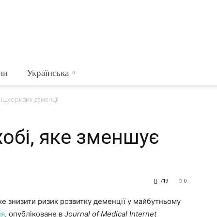
ни
Українська
ншує ризик деменції
обі, яке зменшує
719
0
оже знизити ризик розвитку деменції у майбутньому
ня
, опубліковане в
Journal of Medical Internet