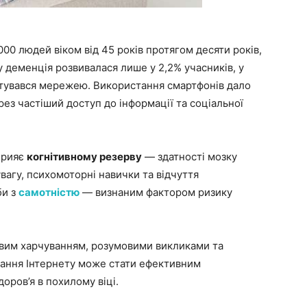
00 людей віком від 45 років протягом десяти років,
 деменція розвивалася лише у 2,2% учасників, у
истувався мережею. Використання смартфонів дало
рез частіший доступ до інформації та соціальної
сприяє
когнітивному резерву
— здатності мозку
увагу, психомоторні навички та відчуття
би з
самотністю
— визнаним фактором ризику
ровим харчуванням, розумовими викликами та
ання Інтернету може стати ефективним
оров’я в похилому віці.