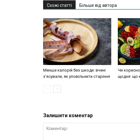
Схожі статті
Більше від автора
Менше калорій без шкоди: вчені
Чи корисно 
з’ясували, як уповільнити старіння
щодня: що 
Залишити коментар