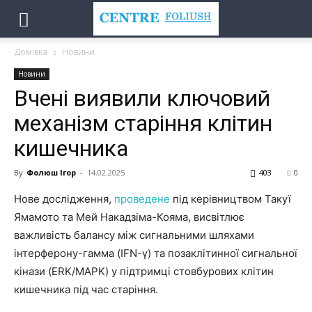
Домівка
Новини
Новини
Вчені виявили ключовий
механізм старіння клітин
кишечника
By
Фолюш Ігор
-
14.02.2025
403
0
Нове дослідження,
проведене
під керівництвом Такуї
Ямамото та Мей Накадзіма-Кояма, висвітлює
важливість балансу між сигнальними шляхами
інтерферону-гамма (IFN-γ) та позаклітинної сигнальної
кінази (ERK/MAPK) у підтримці стовбурових клітин
кишечника під час старіння.