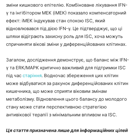
зміни кишкового епітелію. Комбіноване лікування IFN-
γ та інгібітором MEK (iMEK) показало компенсаторний
ефект: iMEK індукував стан спокою ISC, який
відновлювався під дією IFN-γ. Це підтверджує, що ці
шляхи відіграють захисну роль для ISC, хоча можуть
спричиняти вікові зміни у диференційованих клітинах.
Загалом, дослідження демонструє, що баланс між IFN-
γ та ERK/MAPK критично важливий для підтримки ISC
під час
старіння
. Водночас збереження цих клітин
може відбуватися за рахунок диференційованих клітин
кишечника, що може сприяти віковим змінам
метаболізму. Відновлення цього балансу до молодого
стану може стати перспективною стратегією
антивікової терапії з мінімальним впливом на ISC.
Ця стаття призначена лише для інформаційних цілей