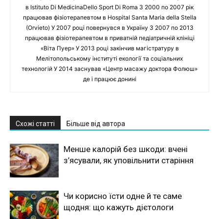
в Istituto Di MedicinaDello Sport Di Roma З 2000 по 2007 рік
працював фізіотерапевтом в Hospital Santa Maria della Stella
(Orvieto) У 2007 році повернувся в Україну З 2007 по 2013
працював фізіотерапевтом в приватній педіатричній клініці
«Віта Пуер» У 2013 році закінчив магістратуру в
Мелітопольському інституті екології та соціальних
технологій У 2014 заснував «Центр масажу доктора Фолюш»
де і працює донині
Схожі статті
Більше від автора
Менше калорій без шкоди: вчені
з’ясували, як уповільнити старіння
Чи корисно їсти одне й те саме
щодня: що кажуть дієтологи