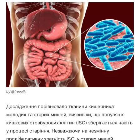
by @freepik
Дослідження порівнювало тканини кишечника
молодих та старих мишей, виявивши, що популяція
кишкових стовбурових клітин (ISC) зберігається навіть
у процесі старіння. Незважаючи на незмінну
проліферативну здатність ISC, у старих мишей