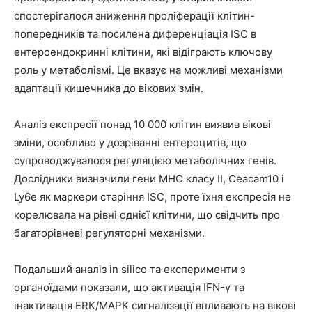
спостерігалося зниження проліферації клітин-
попередників та посилена диференціація ISC в
ентероендокринні клітини, які відіграють ключову
роль у метаболізмі. Це вказує на можливі механізми
адаптації кишечника до вікових змін.
Аналіз експресії понад 10 000 клітин виявив вікові
зміни, особливо у дозріванні ентероцитів, що
супроводжувалося регуляцією метаболічних генів.
Дослідники визначили гени MHC класу II, Ceacam10 і
Ly6e як маркери старіння ISC, проте їхня експресія не
корелювала на рівні однієї клітини, що свідчить про
багаторівневі регуляторні механізми.
Подальший аналіз in silico та експерименти з
органоїдами показали, що активація IFN-γ та
інактивація ERK/MAPK сигналізації впливають на вікові