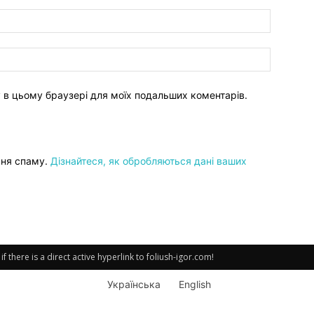
ту в цьому браузері для моїх подальших коментарів.
ння спаму.
Дізнайтеся, як обробляються дані ваших
there is a direct active hyperlink to foliush-igor.com!
Українська
English