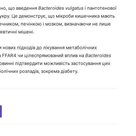
ено, що введення
Bacteroides vulgatus
і пантотенової
укру. Це демонструє, що мікроби кишечника мають
ечником, печінкою і мозком, визначаючи не лише
евтичні мішені.
и нових підходів до лікування метаболічних
ів FFAR4 чи цілеспрямований вплив на
Bacteroides
повинні підтвердити можливість застосування цих
болічних розладів, зокрема діабету.