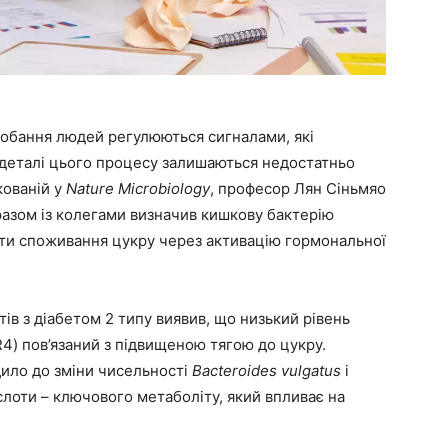
добання людей регулюються сигналами, які
 деталі цього процесу залишаються недостатньо
кованій у
Nature Microbiology
, професор Лян Сіньмяо
 разом із колегами визначив кишкову бактерію
ати споживання цукру через активацію гормональної
тів з діабетом 2 типу виявив, що низький рівень
R4) пов’язаний з підвищеною тягою до цукру.
ило до зміни чисельності
Bacteroides vulgatus
і
лоти – ключового метаболіту, який впливає на