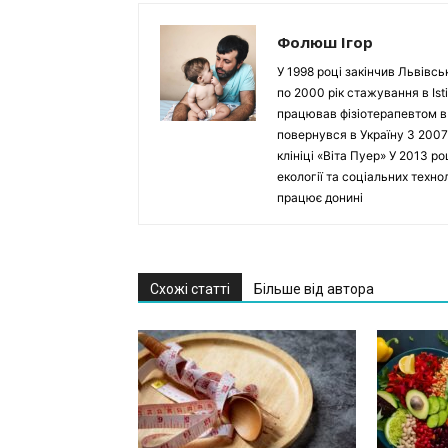
Фолюш Ігор
У 1998 році закінчив Львівсь
по 2000 рік стажування в Isti
працював фізіотерапевтом в Ho
повернувся в Україну З 2007
клініці «Віта Пуер» У 2013 р
екології та соціальних техн
працює донині
Схожі статті
Більше від автора