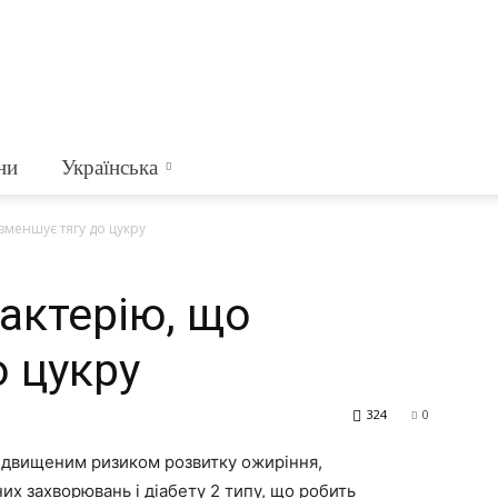
ни
Українська
зменшує тягу до цукру
актерію, що
о цукру
324
0
підвищеним ризиком розвитку ожиріння,
х захворювань і діабету 2 типу, що робить