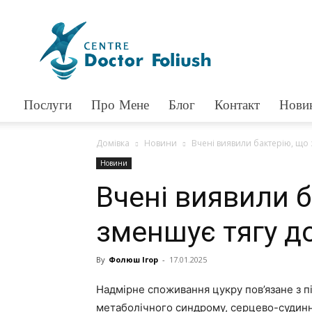
Доктор
Фолюш
Послуги
Про Мене
Блог
Контакт
Нови
Домівка
Новини
Вчені виявили бактерію, що 
Новини
Вчені виявили б
зменшує тягу д
By
Фолюш Ігор
-
17.01.2025
Надмірне споживання цукру пов’язане з 
метаболічного синдрому, серцево-судинни