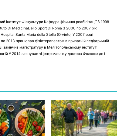
кий Інститут Фізкультури Кафедра фізичної реабілітації З 1998
tuto Di MedicinaDello Sport Di Roma З 2000 по 2007 рік
spital Santa Maria della Stella (Orvieto) У 2007 році
 по 2013 працював фізіотерапевтом в приватній педіатричній
оці закінчив магістратуру в Мелітопольському інституті
ологій У 2014 заснував «Центр масажу доктора Фолюш» де і