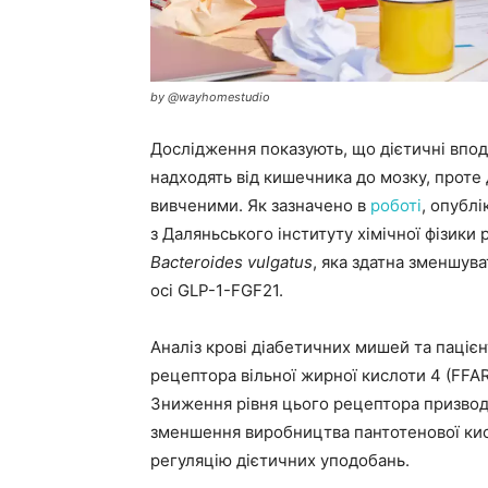
by @wayhomestudio
Дослідження показують, що дієтичні впо
надходять від кишечника до мозку, проте
вивченими. Як зазначено в
роботі
, опублі
з Даляньського інституту хімічної фізики
Bacteroides vulgatus
, яка здатна зменшув
осі GLP-1-FGF21.
Аналіз крові діабетичних мишей та пацієн
рецептора вільної жирної кислоти 4 (FFA
Зниження рівня цього рецептора призвод
зменшення виробництва пантотенової кис
регуляцію дієтичних уподобань.