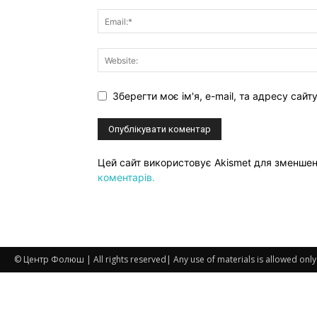
Зберегти моє ім'я, e-mail, та адресу сай
Цей сайт використовує Akismet для зменше
коментарів.
© Центр Фолюш | All rights reserved| Any use of materials is allowed only if 