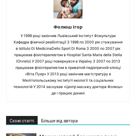
Фолюш Ігор
У 1998 році закінчив Львівський Інститут Фізкультури
Кафедра фізичної реабілітації З 1998 по 2000 рік стажування
в Istituto Di MedicinaDello Sport Di Roma З 2000 по 2007 рік
працював фізіотерапевтом в Hospital Santa Maria della Stella
(Orvieto) У 2007 році повернувся в Україну З 2007 по 2013
працював фізіотерапевтом в приватній педіатричній клініці
«Віта Пуер» У 2013 році закінчив магістратуру в
Мелітопольському інституті екології та соціальних
технологій У 2014 заснував «Центр масажу доктора Фолюш»
де і працює донині
Схожі статті
Більше від автора