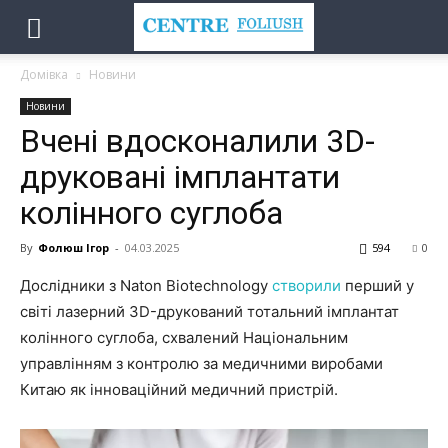
Домівка
Новини
Новини
Вчені вдосконалили 3D-
друковані імплантати
колінного суглоба
By
Фолюш Ігор
-
04.03.2025
594
0
Дослідники з Naton Biotechnology
створили
перший у
світі лазерний 3D-друкований тотальний імплантат
колінного суглоба, схвалений Національним
управлінням з контролю за медичними виробами
Китаю як інноваційний медичний пристрій.