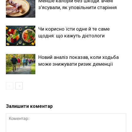
Менше калорій без шкоди: вчені
з’ясували, як уповільнити старіння
Чи корисно їсти одне й те саме
щодня: що кажуть дієтологи
Новий аналіз показав, коли ходьба
може знижувати ризик деменції
Залишити коментар