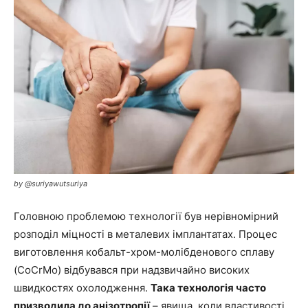
by @suriyawutsuriya
Головною проблемою технології був нерівномірний
розподіл міцності в металевих імплантатах. Процес
виготовлення кобальт-хром-молібденового сплаву
(CoCrMo) відбувався при надзвичайно високих
швидкостях охолодження.
Така технологія часто
призводила до анізотропії
– явища, коли властивості