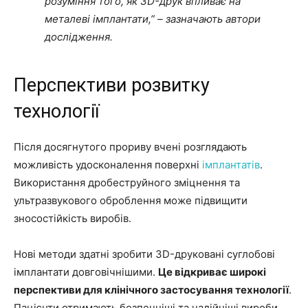
розуміння того, як 3D-друк впливає на
металеві імплантати,” – зазначають автори
дослідження.
Перспективи розвитку
технології
Після досягнутого прориву вчені розглядають
можливість удосконалення поверхні
імплантатів
.
Використання дробеструйного зміцнення та
ультразвукового оброблення може підвищити
зносостійкість виробів.
Нові методи здатні зробити 3D-друковані суглобові
імплантати довговічнішими.
Це відкриває широкі
перспективи для клінічного застосування технології
.
Пацієнти отримають безпечніші та надійніші вироби.