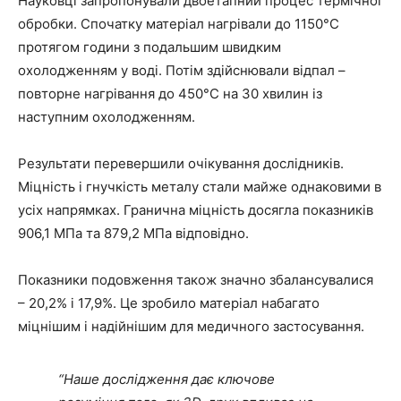
Науковці запропонували двоетапний процес термічної
обробки. Спочатку матеріал нагрівали до 1150°C
протягом години з подальшим швидким
охолодженням у воді. Потім здійснювали відпал –
повторне нагрівання до 450°C на 30 хвилин із
наступним охолодженням.
Результати перевершили очікування дослідників.
Міцність і гнучкість металу стали майже однаковими в
усіх напрямках. Гранична міцність досягла показників
906,1 МПа та 879,2 МПа відповідно.
Показники подовження також значно збалансувалися
– 20,2% і 17,9%. Це зробило матеріал набагато
міцнішим і надійнішим для медичного застосування.
“Наше дослідження дає ключове