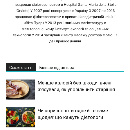
працював фізіотерапевтом в Hospital Santa Maria della Stella
(Orvieto) У 2007 році повернувся в Україну З 2007 по 2013
працював фізіотерапевтом в приватній педіатричній клініці
«Віта Пуер» У 2013 році закінчив магістратуру в
Мелітопольському інституті екології та соціальних
технологій У 2014 заснував «Центр масажу доктора Фолюш»
де і працює донині
Схожі статті
Більше від автора
Менше калорій без шкоди: вчені
з’ясували, як уповільнити старіння
Чи корисно їсти одне й те саме
щодня: що кажуть дієтологи