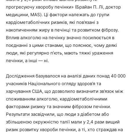
прогресуючу хворобу печінки» (Брайан П. Лі, доктор
медицини, MAS). Ці фактори належать до групи
кардіометаболічних ризиків, які пов’язані з
накопиченням жиру в печінці та розвитком фіброзу.
Вплив алкоголю на печінку значно посилюється в
поєднанні з цими станами, що пояснює, чому деякі
люди, які регулярно п’ють, мають тяжкі ураження
печінки, а інші — ні.
Дослідження базувалося на аналізі даних понад 40 000
учасників Національного огляду здоров’я та
харчування США, що дозволило визначити зв’язок між
споживанням алкоголю, кардіометаболічними
факторами ризику та значним фіброзом печінки.
Результати засвідчили, що люди з діабетом або
збільшеною окружністю талії мали у 2,4 рази вищий
ризик розвитку хвороби печінки, а ті, хто страждав на