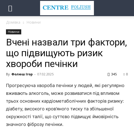
Домівка
Новини
Новини
Вчені назвали три фактори,
що підвищують ризик
хвороби печінки
By
Фолюш Ігор
-
07.02.2025
345
0
Прогресуюча хвороба печінки у людей, які регулярно
вживають алкоголь, може розвиватися під впливом
трьох основних кардіометаболічних факторів ризику:
діабету, високого кров’яного тиску та збільшеної
окружності талії, що суттєво підвищує ймовірність
значного фіброзу печінки.