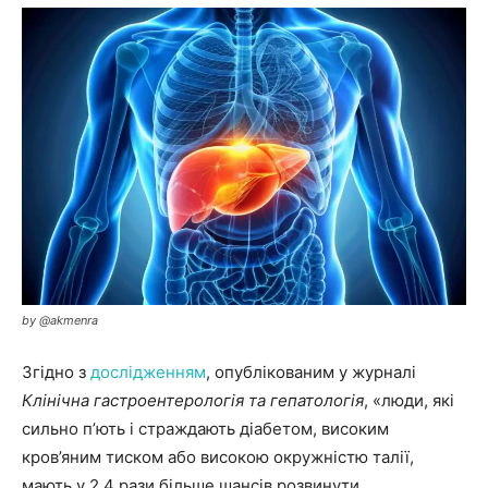
by @akmenra
Згідно з
дослідженням
, опублікованим у журналі
Клінічна гастроентерологія та гепатологія
, «люди, які
сильно п’ють і страждають діабетом, високим
кров’яним тиском або високою окружністю талії,
мають у 2,4 рази більше шансів розвинути