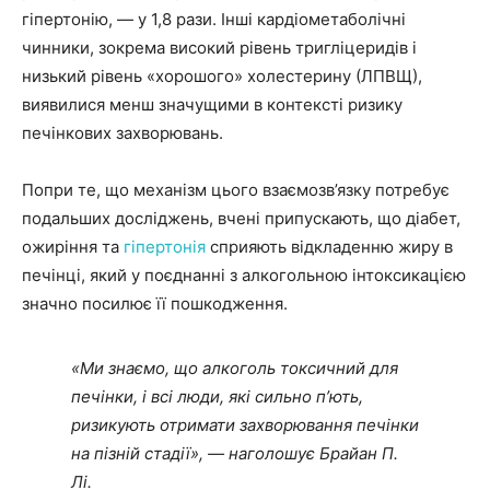
гіпертонію, — у 1,8 рази. Інші кардіометаболічні
чинники, зокрема високий рівень тригліцеридів і
низький рівень «хорошого» холестерину (ЛПВЩ),
виявилися менш значущими в контексті ризику
печінкових захворювань.
Попри те, що механізм цього взаємозв’язку потребує
подальших досліджень, вчені припускають, що діабет,
ожиріння та
гіпертонія
сприяють відкладенню жиру в
печінці, який у поєднанні з алкогольною інтоксикацією
значно посилює її пошкодження.
«Ми знаємо, що алкоголь токсичний для
печінки, і всі люди, які сильно п’ють,
ризикують отримати захворювання печінки
на пізній стадії», — наголошує Брайан П.
Лі.