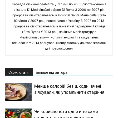
Кафедра фізичної реабілітації З 1998 по 2000 рік стажування
в Istituto Di MedicinaDello Sport Di Roma З 2000 по 2007 рік
працював фізіотерапевтом в Hospital Santa Maria della Stella
(Orvieto) У 2007 році повернувся в Україну З 2007 по 2013
працював фізіотерапевтом в приватній педіатричній клініці
«Віта Пуер» У 2013 році закінчив магістратуру в
Мелітопольському інституті екології та соціальних
технологій У 2014 заснував «Центр масажу доктора Фолюш»
де і працює донині
Схожі статті
Більше від автора
Менше калорій без шкоди: вчені
з’ясували, як уповільнити старіння
Чи корисно їсти одне й те саме
щодня: що кажуть дієтологи