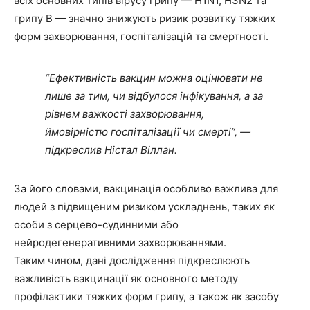
всіх основних типів вірусу грипу — H1N1, H3N2 та
грипу B — значно знижують ризик розвитку тяжких
форм захворювання, госпіталізацій та смертності.
“Ефективність вакцин можна оцінювати не
лише за тим, чи відбулося інфікування, а за
рівнем важкості захворювання,
ймовірністю госпіталізації чи смерті”, —
підкреслив Ністал Віллан.
За його словами, вакцинація особливо важлива для
людей з підвищеним ризиком ускладнень, таких як
особи з серцево-судинними або
нейродегенеративними захворюваннями.
Таким чином, дані дослідження підкреслюють
важливість вакцинації як основного методу
профілактики тяжких форм грипу, а також як засобу