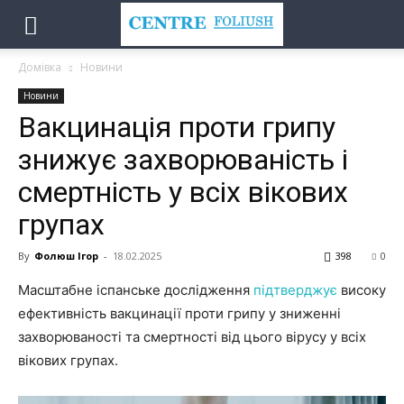
Домівка
Новини
Новини
Вакцинація проти грипу
знижує захворюваність і
смертність у всіх вікових
групах
By
Фолюш Ігор
-
18.02.2025
398
0
Масштабне іспанське дослідження
підтверджує
високу
ефективність вакцинації проти грипу у зниженні
захворюваності та смертності від цього вірусу у всіх
вікових групах.