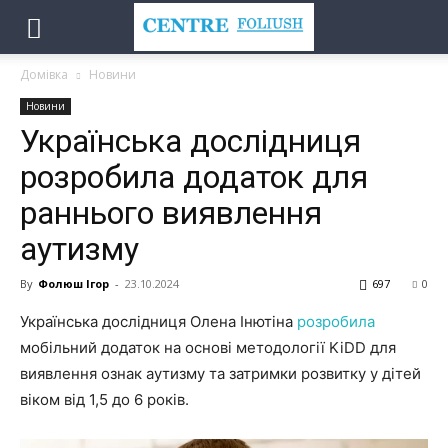
Домівка
Новини
Новини
Українська дослідниця
розробила додаток для
раннього виявлення
аутизму
By
Фолюш Ігор
-
23.10.2024
697
0
Українська дослідниця Олена Інютіна
розробила
мобільний додаток на основі методології KiDD для
виявлення ознак аутизму та затримки розвитку у дітей
віком від 1,5 до 6 років.