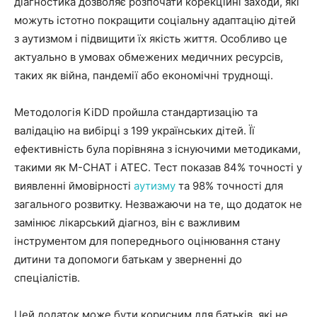
діагностика дозволяє розпочати корекційні заходи, які
можуть істотно покращити соціальну адаптацію дітей
з аутизмом і підвищити їх якість життя. Особливо це
актуально в умовах обмежених медичних ресурсів,
таких як війна, пандемії або економічні труднощі.
Методологія KiDD пройшла стандартизацію та
валідацію на вибірці з 199 українських дітей. Її
ефективність була порівняна з існуючими методиками,
такими як M-CHAT і ATEC. Тест показав 84% точності у
виявленні ймовірності
аутизму
та 98% точності для
загального розвитку. Незважаючи на те, що додаток не
замінює лікарський діагноз, він є важливим
інструментом для попереднього оцінювання стану
дитини та допомоги батькам у зверненні до
спеціалістів.
Цей додаток може бути корисним для батьків, які не