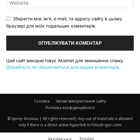
Зберегти моє ім'я, e-mail, та адресу сайту в цьому
браузері для моїх подальших коментарів.
Цей сайт використовує Akismet для зменшення спаму.
Дізнайтеся, як обробляються дані ваших коментарів.
Головна
Умови використання сайту
Політика конфіденційності
© Центр Фолюш | All rights reserved| Any use of materials is allowed
only if there is a direct active hyperlink to foliush-igor.com!
Українська
English