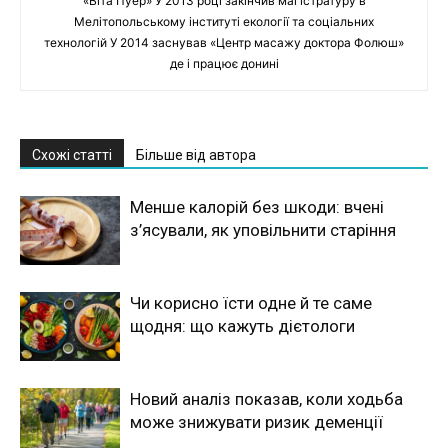
«Віта Пуер» У 2013 році закінчив магістратуру в
Мелітопольському інституті екології та соціальних
технологій У 2014 заснував «Центр масажу доктора Фолюш»
де і працює донині
Схожі статті
Більше від автора
Менше калорій без шкоди: вчені
з’ясували, як уповільнити старіння
Чи корисно їсти одне й те саме
щодня: що кажуть дієтологи
Новий аналіз показав, коли ходьба
може знижувати ризик деменції