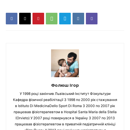
Фолюш Ігор
У 1998 році закінчив Львівський Інститут Фізкультури
Кафедра фізичної реабілітації З 1998 по 2000 рік стажування
в Istituto Di MedicinaDello Sport Di Roma З 2000 по 2007 рік
працював фізіотерапевтом в Hospital Santa Maria della Stella
(Orvieto) У 2007 році повернувся в Україну З 2007 по 2013
працював фізіотерапевтом в приватній педіатричній клініці