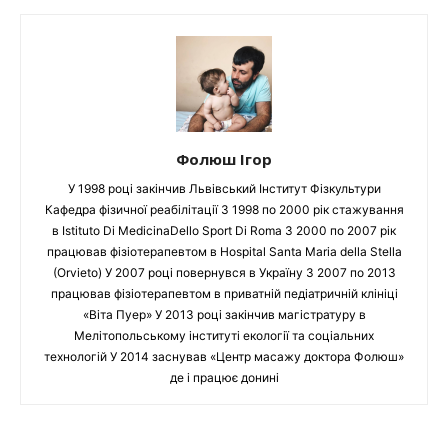
Фолюш Ігор
У 1998 році закінчив Львівський Інститут Фізкультури
Кафедра фізичної реабілітації З 1998 по 2000 рік стажування
в Istituto Di MedicinaDello Sport Di Roma З 2000 по 2007 рік
працював фізіотерапевтом в Hospital Santa Maria della Stella
(Orvieto) У 2007 році повернувся в Україну З 2007 по 2013
працював фізіотерапевтом в приватній педіатричній клініці
«Віта Пуер» У 2013 році закінчив магістратуру в
Мелітопольському інституті екології та соціальних
технологій У 2014 заснував «Центр масажу доктора Фолюш»
де і працює донині