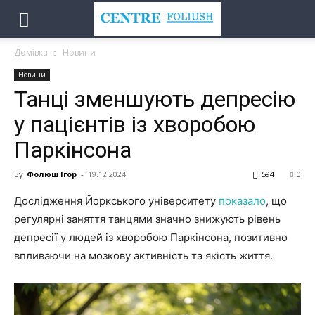
Домівка
Новини
Новини
Танці зменшують депресію
у пацієнтів із хворобою
Паркінсона
By
Фолюш Ігор
-
19.12.2024
594
0
Дослідження Йоркського університету
показало
, що
регулярні заняття танцями значно знижують рівень
депресії у людей із хворобою Паркінсона, позитивно
впливаючи на мозкову активність та якість життя.