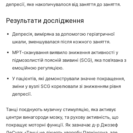
депресії, яке накопичувалося від заняття до заняття.
Результати дослідження
Депресія, виміряна за допомогою геріатричної
шкали, зменшувалася після кожного заняття.
МРТ-сканування виявило зниження активності у
підмозолистій поясній звивині (SCG), яка пов’язана з
емоційною регуляцією.
У пацієнтів, які демонстрували значне покращення,
зміни у вузлі SCG корелювали зі зниженням рівня
депресії.
Танці поєднують музичну стимуляцію, яка активує
центри винагороди мозку, та рухову активність, що
покращує моторні функції. Як зазначає д-р Джозеф
ДеСуза: «Танці не лікують хворобу Паркінсона, але