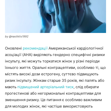
by @nastiklis1992
Оновлені
рекомендації
Американської кардіологічної
асоціації (AHA) виділяють гендерно специфічні ризики
інсульту, які можуть торкатися жінок у різні періоди
їхнього життя. Оральні контрацептиви, особливо ті, що
містять високі дози естрогену, суттєво підвищують
ризик інсульту. Жінкам старше 35 років, які палять або
мають
підвищений артеріальний тиск
, слід обирати
прогестинові або негормональні контрацептиви для
зменшення ризику. Це питання є особливо важливим
для молодих жінок, які частіше використовують