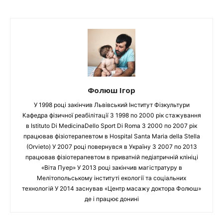
Фолюш Ігор
У 1998 році закінчив Львівський Інститут Фізкультури
Кафедра фізичної реабілітації З 1998 по 2000 рік стажування
в Istituto Di MedicinaDello Sport Di Roma З 2000 по 2007 рік
працював фізіотерапевтом в Hospital Santa Maria della Stella
(Orvieto) У 2007 році повернувся в Україну З 2007 по 2013
працював фізіотерапевтом в приватній педіатричній клініці
«Віта Пуер» У 2013 році закінчив магістратуру в
Мелітопольському інституті екології та соціальних
технологій У 2014 заснував «Центр масажу доктора Фолюш»
де і працює донині