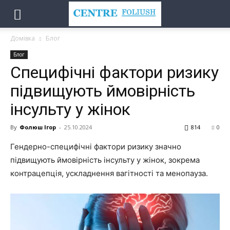
Домівка
Блог
Блог
Специфічні фактори ризику
підвищують ймовірність
інсульту у жінок
By
Фолюш Ігор
-
25.10.2024
814
0
Гендерно-специфічні фактори ризику значно
підвищують ймовірність інсульту у жінок, зокрема
контрацепція, ускладнення вагітності та менопауза.