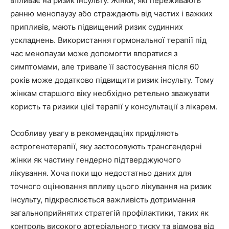
впливає на ризик інсульту. Жінки, які переживають
ранню менопаузу або страждають від частих і важких
припливів, мають підвищений ризик судинних
ускладнень. Використання гормональної терапії під
час менопаузи може допомогти впоратися з
симптомами, але тривале її застосування після 60
років може додатково підвищити ризик інсульту. Тому
жінкам старшого віку необхідно ретельно зважувати
користь та ризики цієї терапії у консультації з лікарем.
Особливу увагу в рекомендаціях приділяють
естрогенотерапії, яку застосовують трансгендерні
жінки як частину гендерно підтверджуючого
лікування. Хоча поки що недостатньо даних для
точного оцінювання впливу цього лікування на ризик
інсульту, підкреслюється важливість дотримання
загальноприйнятих стратегій профілактики, таких як
контроль високого артеріального тиску та відмова від