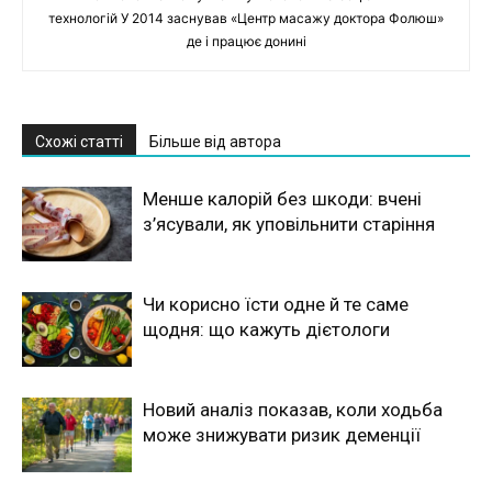
технологій У 2014 заснував «Центр масажу доктора Фолюш»
де і працює донині
Схожі статті
Більше від автора
Менше калорій без шкоди: вчені
з’ясували, як уповільнити старіння
Чи корисно їсти одне й те саме
щодня: що кажуть дієтологи
Новий аналіз показав, коли ходьба
може знижувати ризик деменції