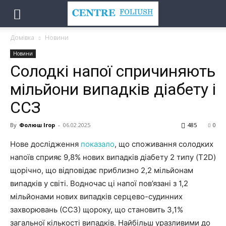
Домівка
Новини
Новини
Солодкі напої спричиняють
мільйони випадків діабету і
ССЗ
By
Фолюш Ігор
-
06.02.2025
485
0
Нове дослідження
показало
, що споживання солодких
напоїв сприяє 9,8% нових випадків діабету 2 типу (T2D)
щорічно, що відповідає приблизно 2,2 мільйонам
випадків у світі. Водночас ці напої пов’язані з 1,2
мільйонами нових випадків серцево-судинних
захворювань (ССЗ) щороку, що становить 3,1%
загальної кількості випадків. Найбільш уразливими до