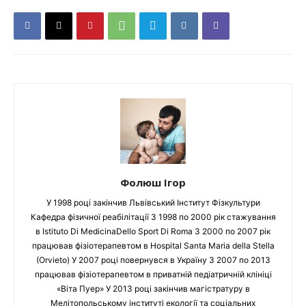
Фолюш Ігор
У 1998 році закінчив Львівський Інститут Фізкультури
Кафедра фізичної реабілітації З 1998 по 2000 рік стажування
в Istituto Di MedicinaDello Sport Di Roma З 2000 по 2007 рік
працював фізіотерапевтом в Hospital Santa Maria della Stella
(Orvieto) У 2007 році повернувся в Україну З 2007 по 2013
працював фізіотерапевтом в приватній педіатричній клініці
«Віта Пуер» У 2013 році закінчив магістратуру в
Мелітопольському інституті екології та соціальних