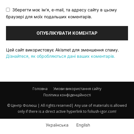
Зберегти моє ім'я, e-mail, та адресу сайту в цьому
браузері для моїх подальших коментарів.
Цей сайт використовує Akismet для зменшення спаму.
Дізнайтеся, як обробляються дані ваших коментарів.
Головна
Умови використання сайту
Політика конфіденційності
© Центр Фолюш | All rights reserved| Any use of materials is allowed
only if there is a direct active hyperlink to foliush-igor.com!
Українська
English