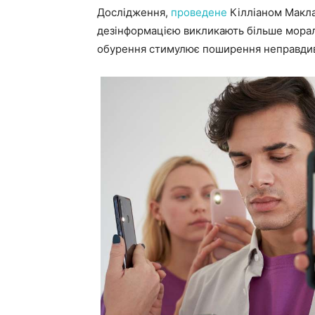
Дослідження,
проведене
Кілліаном Макла
дезінформацією викликають більше мораль
обурення стимулює поширення неправдив