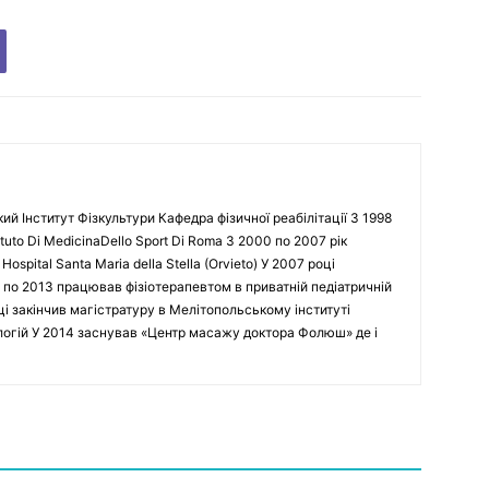
кий Інститут Фізкультури Кафедра фізичної реабілітації З 1998
tuto Di MedicinaDello Sport Di Roma З 2000 по 2007 рік
spital Santa Maria della Stella (Orvieto) У 2007 році
 по 2013 працював фізіотерапевтом в приватній педіатричній
оці закінчив магістратуру в Мелітопольському інституті
ологій У 2014 заснував «Центр масажу доктора Фолюш» де і