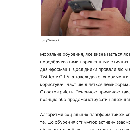
by @freepik
Моральне обурення, яке визначається як 
передбачуваними порушеннями етичних 
дезінформації. Дослідники провели вісім 
Twitter у США, а також два експеримент
користувачі частіше діляться дезінформац
її достовірність. Основною причиною та
позицію або продемонструвати належність
Алгоритми соціальних платформ також с
те, що обурення стимулює активну взаємо
підвищують рейтинг такого вмісту, незал