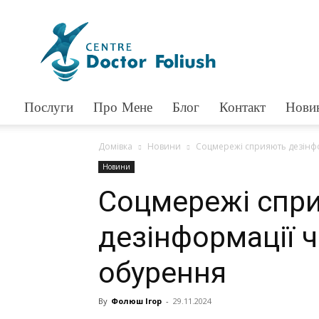
Доктор
Фолюш
Послуги
Про Мене
Блог
Контакт
Нови
Домівка
Новини
Соцмережі сприяють дезінф
Новини
Соцмережі спр
дезінформації 
обурення
By
Фолюш Ігор
-
29.11.2024