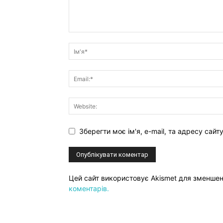
Зберегти моє ім'я, e-mail, та адресу сай
Цей сайт використовує Akismet для зменше
коментарів.