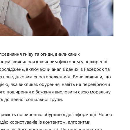
поєднання гніву та огиди, викликаних
норм, виявилося ключовим фактором у поширенні
досліджень, включаючи аналіз даних із Facebook та
и з поведінковим спостереженням. Вони виявили, що
ією, яка викликає обурення, навіть не перевіряючи
кого поширення є бажання висловити свою моральну
 до певної соціальної групи.
прияють поширенню обурливої дезінформації. Через
дію користувачів із контентом, алгоритми
ежно від його достовірності. Ця тенденція може