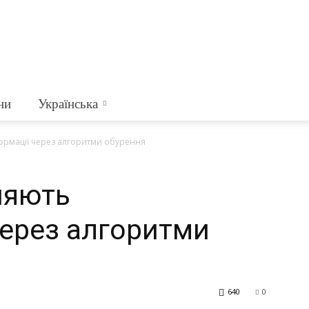
ни
Українська
ормації через алгоритми обурення
ияють
через алгоритми
640
0