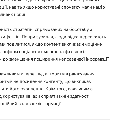
ії, навіть якщо користувачі спочатку мали намір
дивих новин.
вність стратегій, спрямованих на боротьбу з
ки фактів. Попри зусилля, люди рідко перевіряють
ними поділитися, якщо контент викликає емоційне
латформ соціальних мереж та фахівців із
оди до зменшення поширення неправдивої інформації.
 важливим є перегляд алгоритмів ранжування
оритмічне посилення контенту, що викликає
ити його охоплення. Крім того, важливим є
 користувачів, аби сприяти їхній здатності
оційний вплив дезінформації.