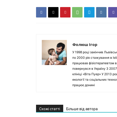
Фолюш Ігор
У 1998 році закінчив Львівсь
по 2000 рік стажування в Isti
працював фізіотерапевтом в Ho
повернувся в Україну З 2007
клініці «Віта Пуер» У 2013 р
екології та соціальних техн
працює донині
Схожі статті
Більше від автора