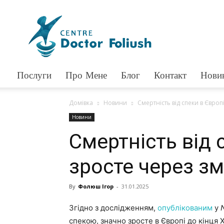
Доктор
Фолюш
Послуги
Про Мене
Блог
Контакт
Нови
Домівка
Новини
Смертність від спеки в Європ
Новини
Смертність від 
зросте через зм
By
Фолюш Ігор
-
31.01.2025
Згідно з дослідженням,
опублікованим
у
спекою, значно зросте в Європі до кінця X