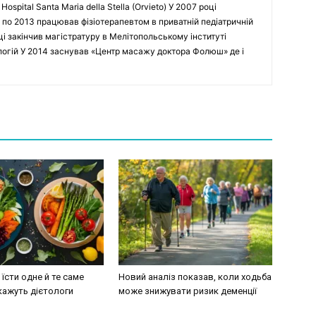
spital Santa Maria della Stella (Orvieto) У 2007 році
 по 2013 працював фізіотерапевтом в приватній педіатричній
оці закінчив магістратуру в Мелітопольському інституті
ологій У 2014 заснував «Центр масажу доктора Фолюш» де і
їсти одне й те саме
Новий аналіз показав, коли ходьба
кажуть дієтологи
може знижувати ризик деменції