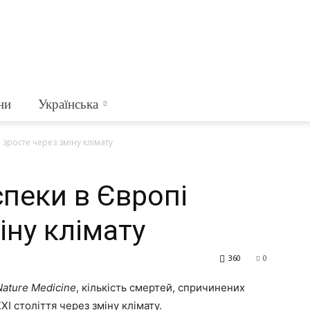
ни
Українська
і зросте через зміну клімату
спеки в Європі
іну клімату
360
0
Nature Medicine
, кількість смертей, спричинених
XI століття через зміну клімату.