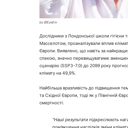
by @EyeEm
Дослідники з Лондонської школи гігієни 
Масселотом, проаналізували вплив клімат
Європи. Виявлено, що навіть за найкращих 
спекою, значно перевищуватиме зменшення
сценарію (SSP3-7.0) до 2099 року прогноз
клімату на 49,9%.
Найбільша вразливість до підвищення те
та Східної Європи, тоді як у Північній Єв
смертності.
“Наші результати підкреслюють наг
пом’якшення наслідків зміни клімату