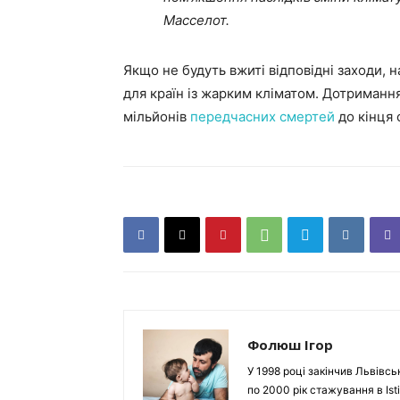
Масселот.
Якщо не будуть вжиті відповідні заходи,
для країн із жарким кліматом. Дотриманн
мільйонів
передчасних смертей
до кінця 
Фолюш Ігор
У 1998 році закінчив Львівсь
по 2000 рік стажування в Isti