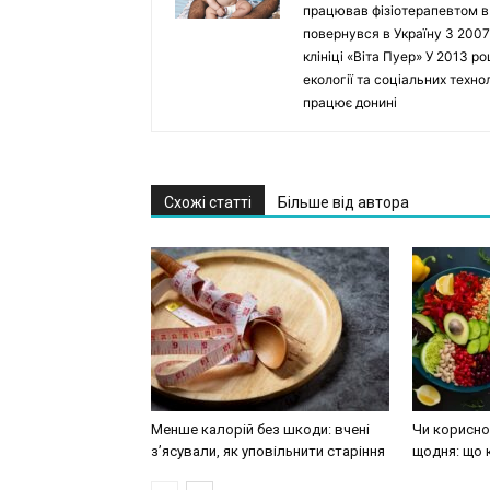
працював фізіотерапевтом в Ho
повернувся в Україну З 2007
клініці «Віта Пуер» У 2013 р
екології та соціальних техн
працює донині
Схожі статті
Більше від автора
Менше калорій без шкоди: вчені
Чи корисно 
з’ясували, як уповільнити старіння
щодня: що 