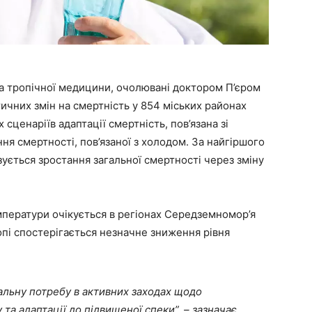
та тропічної медицини, очолювані доктором П’єром
ичних змін на смертність у 854 міських районах
сценаріїв адаптації смертність, пов’язана зі
 смертності, пов’язаної з холодом. За найгіршого
ується зростання загальної смертності через зміну
мператури очікується в регіонах Середземномор’я
ропі спостерігається незначне зниження рівня
альну потребу в активних заходах щодо
 та адаптації до підвищеної спеки”, – зазначає