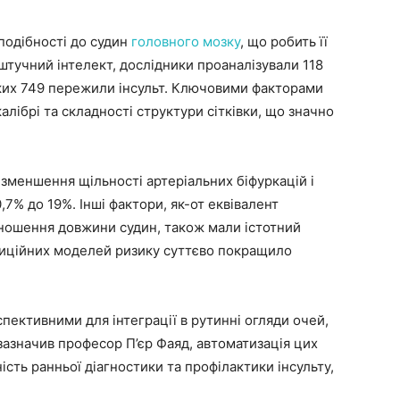
 подібності до судин
головного мозку
, що робить її
тучний інтелект, дослідники проаналізували 118
 яких 749 пережили інсульт. Ключовими факторами
калібрі та складності структури сітківки, що значно
меншення щільності артеріальних біфуркацій і
0,7% до 19%. Інші фактори, як-от еквівалент
ідношення довжини судин, також мали істотний
диційних моделей ризику суттєво покращило
спективними для інтеграції в рутинні огляди очей,
зазначив професор П’єр Фаяд, автоматизація цих
сть ранньої діагностики та профілактики інсульту,