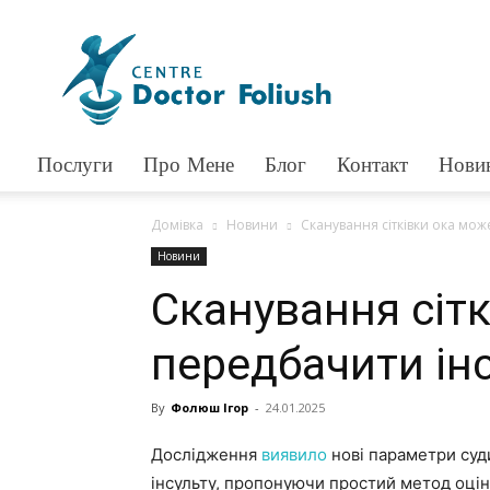
Доктор
Фолюш
Послуги
Про Мене
Блог
Контакт
Нови
Домівка
Новини
Сканування сітківки ока мож
Новини
Сканування сіт
передбачити ін
By
Фолюш Ігор
-
24.01.2025
Дослідження
виявило
нові параметри суди
інсульту, пропонуючи простий метод оцінк