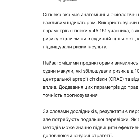
Сітківка ока має анатомічні й фізіологічні
важливим індикатором. Використовуючи ш
параметрів сітківки у 45 161 учасника, з
ризику стали зміни в судинній щільності, 
підвищували ризик інсульту.
Найвагомішими предикторами виявились з
судин макули, які збільшували ризик від 1
центральної артерії сітківки (CRAE) та в
вплив. Додавання цих параметрів до тра
точність прогнозування.
За словами дослідників, результати є пер
але потребують подальшої перевірки. Як 
методів може значно підвищити ефективні
доповнюючи існуючі стратегії.