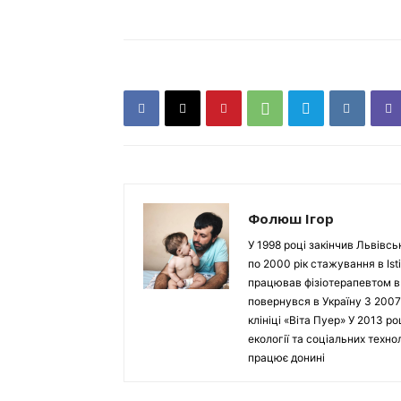
Фолюш Ігор
У 1998 році закінчив Львівсь
по 2000 рік стажування в Isti
працював фізіотерапевтом в Ho
повернувся в Україну З 2007
клініці «Віта Пуер» У 2013 р
екології та соціальних техн
працює донині