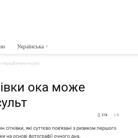
ни
Українська
е передбачити інсульт
ківки ока може
сульт
374
0
н сітківки, які суттєво пов’язані з ризиком першого
и на основі фотографії очного дна.