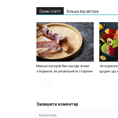
Схожі статті
Більше від автора
Менше калорій без шкоди: вчені
Чи корисно 
з’ясували, як уповільнити старіння
щодня: що 
Залишити коментар