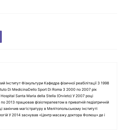
кий Інститут Фізкультури Кафедра фізичної реабілітації З 1998
tuto Di MedicinaDello Sport Di Roma З 2000 по 2007 рік
spital Santa Maria della Stella (Orvieto) У 2007 році
 по 2013 працював фізіотерапевтом в приватній педіатричній
оці закінчив магістратуру в Мелітопольському інституті
ологій У 2014 заснував «Центр масажу доктора Фолюш» де і