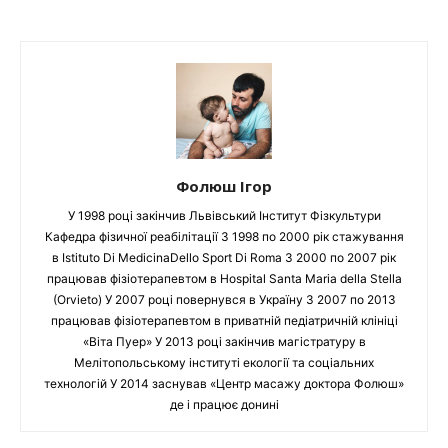
Фолюш Ігор
У 1998 році закінчив Львівський Інститут Фізкультури
Кафедра фізичної реабілітації З 1998 по 2000 рік стажування
в Istituto Di MedicinaDello Sport Di Roma З 2000 по 2007 рік
працював фізіотерапевтом в Hospital Santa Maria della Stella
(Orvieto) У 2007 році повернувся в Україну З 2007 по 2013
працював фізіотерапевтом в приватній педіатричній клініці
«Віта Пуер» У 2013 році закінчив магістратуру в
Мелітопольському інституті екології та соціальних
технологій У 2014 заснував «Центр масажу доктора Фолюш»
де і працює донині