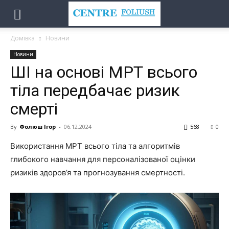
Домівка
Новини
Новини
ШІ на основі МРТ всього
тіла передбачає ризик
смерті
By
Фолюш Ігор
-
06.12.2024
568
0
Використання МРТ всього тіла та алгоритмів
глибокого навчання для персоналізованої оцінки
ризиків здоров’я та прогнозування смертності.