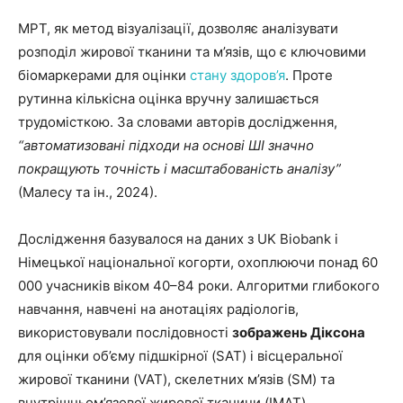
МРТ, як метод візуалізації, дозволяє аналізувати
розподіл жирової тканини та м’язів, що є ключовими
біомаркерами для оцінки
стану здоров’я
. Проте
рутинна кількісна оцінка вручну залишається
трудомісткою. За словами авторів дослідження,
“автоматизовані підходи на основі ШІ значно
покращують точність і масштабованість аналізу”
(Малесу та ін., 2024).
Дослідження базувалося на даних з UK Biobank і
Німецької національної когорти, охоплюючи понад 60
000 учасників віком 40–84 роки. Алгоритми глибокого
навчання, навчені на анотаціях радіологів,
використовували послідовності
зображень Діксона
для оцінки об’єму підшкірної (SAT) і вісцеральної
жирової тканини (VAT), скелетних м’язів (SM) та
внутрішньом’язової жирової тканини (IMAT).