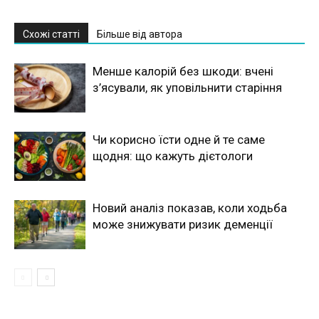
Схожі статті
Більше від автора
Менше калорій без шкоди: вчені
з’ясували, як уповільнити старіння
Чи корисно їсти одне й те саме
щодня: що кажуть дієтологи
Новий аналіз показав, коли ходьба
може знижувати ризик деменції