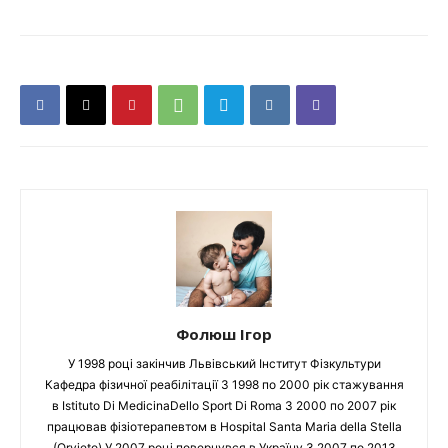
Фолюш Ігор
У 1998 році закінчив Львівський Інститут Фізкультури
Кафедра фізичної реабілітації З 1998 по 2000 рік стажування
в Istituto Di MedicinaDello Sport Di Roma З 2000 по 2007 рік
працював фізіотерапевтом в Hospital Santa Maria della Stella
(Orvieto) У 2007 році повернувся в Україну З 2007 по 2013