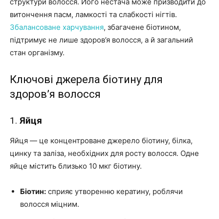
структури волосся. Його нестача може призводити до
витончення пасм, ламкості та слабкості нігтів.
Збалансоване харчування
, збагачене біотином,
підтримує не лише здоров’я волосся, а й загальний
стан організму.
Ключові джерела біотину для
здоров’я волосся
1.
Яйця
Яйця — це концентроване джерело біотину, білка,
цинку та заліза, необхідних для росту волосся. Одне
яйце містить близько 10 мкг біотину.
Біотин:
сприяє утворенню кератину, роблячи
волосся міцним.