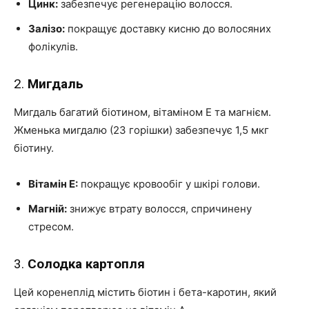
Цинк:
забезпечує регенерацію волосся.
Залізо:
покращує доставку кисню до волосяних
фолікулів.
2.
Мигдаль
Мигдаль багатий біотином, вітаміном Е та магнієм.
Жменька мигдалю (23 горішки) забезпечує 1,5 мкг
біотину.
Вітамін Е:
покращує кровообіг у шкірі голови.
Магній:
знижує втрату волосся, спричинену
стресом.
3.
Солодка картопля
Цей коренеплід містить біотин і бета-каротин, який