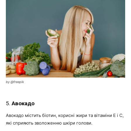
by @freepik
5.
Авокадо
Авокадо містить біотин, корисні жири та вітаміни Е і С,
які сприяють зволоженню шкіри голови.