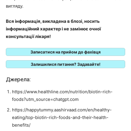
вигляду.
Вся інформація, викладена в блозі, носить
інформаційний характер і не замінює очної
консультації лікаря!
Записатися на прийом до фахівця
Залишилися питання? Задавайте!
Джерела:
https://www.healthline.com/nutrition/biotin-rich-
foods?utm_source=chatgpt.com
https://happytummy.aashirvaad.com/en/healthy-
eating/top-biotin-rich-foods-and-their-health-
benefits/