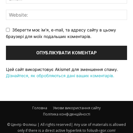
Зберегти моє ім'я, e-mail, та адресу сайту в цьому
браузері для моїх подальших коментарів.
Цей сайт використовує Akismet для зменшення спаму.
Дізнайтеся, як обробляються дані ваших коментарів.
Головна
Умови використання сайту
Політика конфіденційності
© Центр Фолюш | All rights reserved| Any use of materials is allowed
only if there is a direct active hyperlink to foliush-igor.com!