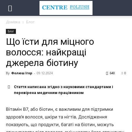
Домівка
Блог
Блог
Що їсти для міцного
волосся: найкращі
джерела біотину
By
Фолюш Ігор
-
09.12.2024
640
0
Стаття написана згідно з науковими стандартами і
перевірена медичним працівником
Вітамін B7, або біотин, є важливим для підтримки
здоров’я волосся, шкіри та нігтів. Дослідження
показують, що продукти, багаті на біотин, можуть