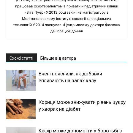
працював фізіотерапевтом в приватній педіатричній клініці
«Віта Пуер» У 2013 році закінчив магістратуру в
Мелітопольському інституті екології та соціальних
технологій У 2014 заснував «Центр масажу доктора Фолюш»
де і працює донині
Схожі статті
Більше від автора
Вчені пояснили, як добавки
впливають на запах калу
Кориця може знижувати рівень цукру
у хворих на діабет
Кефір може допомогти у боротьбі з