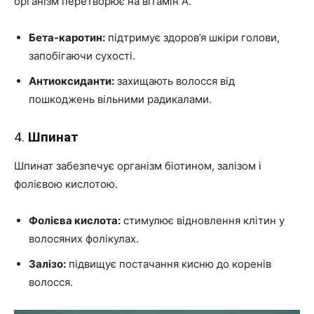
організм перетворює на вітамін А.
Бета-каротин:
підтримує здоров’я шкіри голови,
запобігаючи сухості.
Антиоксиданти:
захищають волосся від
пошкоджень вільними радикалами.
4.
Шпинат
Шпинат забезпечує організм біотином, залізом і
фолієвою кислотою.
Фолієва кислота:
стимулює відновлення клітин у
волосяних фолікулах.
Залізо:
підвищує постачання кисню до коренів
волосся.