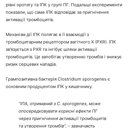
рівні оротату та ІПК у групі ПГ. Подальші експерименти
показали, що саме ІПК відповідає за пригнічення
активації тромбоцитів.
Механізм дії ІПК полягає в її взаємодії з
тромбоцитарним рецептором вагітного X (PXR). ІПК
зв’язується з PXR та інгібує шляхи активації
тромбоцитів. Це запобігає утворенню тромбів і знижує
ризик серцевих нападів.
Грампозитивна бактерія Clostridium sporogenes є
основним продуцентом ІПК у кишечнику.
“ІПА, отриманий з C. sporogenes, може
опосередковувати корисні ефекти ПГ
через пригнічення активації тромбоцитів
та утворення тромбів”, – зазначають