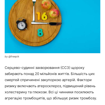
by @freepik
Серцево-судинні захворювання (ССЗ) щороку
забирають понад 20 мільйонів життів. Більшість цих
смертей спричинені закупоркою артерій. Фактори
ризику включають атеросклероз, підвищений рівень
холестерину та глюкози. Всі ці чинники посилюють
агрегацію тромбоцитів, що збільшує ризик тромбозу.