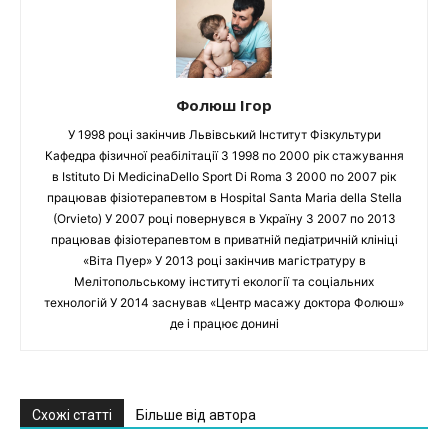
Фолюш Ігор
У 1998 році закінчив Львівський Інститут Фізкультури
Кафедра фізичної реабілітації З 1998 по 2000 рік стажування
в Istituto Di MedicinaDello Sport Di Roma З 2000 по 2007 рік
працював фізіотерапевтом в Hospital Santa Maria della Stella
(Orvieto) У 2007 році повернувся в Україну З 2007 по 2013
працював фізіотерапевтом в приватній педіатричній клініці
«Віта Пуер» У 2013 році закінчив магістратуру в
Мелітопольському інституті екології та соціальних
технологій У 2014 заснував «Центр масажу доктора Фолюш»
де і працює донині
Схожі статті
Більше від автора