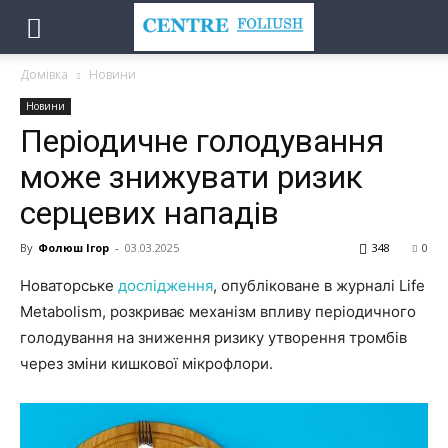
Домівка
Новини
Новини
Періодичне голодування
може знижувати ризик
серцевих нападів
By
Фолюш Ігор
-
03.03.2025
348
0
Новаторське
дослідження
, опубліковане в журналі Life
Metabolism, розкриває механізм впливу періодичного
голодування на зниження ризику утворення тромбів
через зміни кишкової мікрофлори.