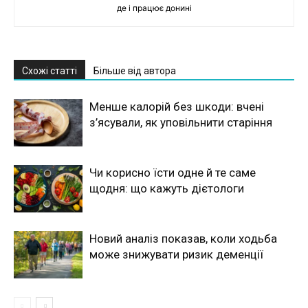
де і працює донині
Схожі статті
Більше від автора
Менше калорій без шкоди: вчені
з’ясували, як уповільнити старіння
Чи корисно їсти одне й те саме
щодня: що кажуть дієтологи
Новий аналіз показав, коли ходьба
може знижувати ризик деменції