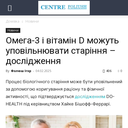
Домівка
Новини
Новини
Омега-3 і вітамін D можуть
уповільнювати старіння –
дослідження
By
Фолюш Ігор
-
04.02.2025
406
0
Процес біологічного старіння може бути уповільнений
за допомогою коригування раціону та фізичної
активності, що підтверджується
дослідженням
DO-
HEALTH під керівництвом Хайке Бішофф-Феррарі.