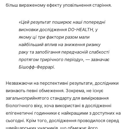
більш вираженому ефекту уповільнення старіння.
«Цей результат поширює наші попередні
висновки дослідження DO-HEALTH, у
якому ці три фактори разом мали
найбільший вплив на зниження ризику
раку та запобігання передчасній слабкості
протягом трирічного періоду», — зазначає
Бішофф-Феррарі.
Незважаючи на перспективні результати, дослідники
визнають певні обмеження. Зокрема, не існує
загальноприйнятого стандарту для вимірювання
біологічного віку, хоча використані в дослідженні
епігенетичні годинники є найкращими з доступних на
сьогодні. Крім того, дослідження проводилося серед
швейцарських учасників, що обмежує його