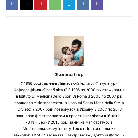
Фолюш Ігор
У 1998 році закінчив Львівський Інститут Фізкультури
Кафедра фізичної реабілітації З 1998 по 2000 рік стажування
в Istituto Di MedicinaDello Sport Di Roma З 2000 по 2007 рік
працював фізіотерапевтом в Hospital Santa Maria della Stella
(Orvieto) У 2007 році повернувся в Україну З 2007 по 2013
працював фізіотерапевтом в приватній педіатричній клініці
«Віта Пуер» У 2013 році закінчив магістратуру в
Мелітопольському інституті екології та соціальних
технологій У 2014 заснував «Центр масажу доктора Фолюш»