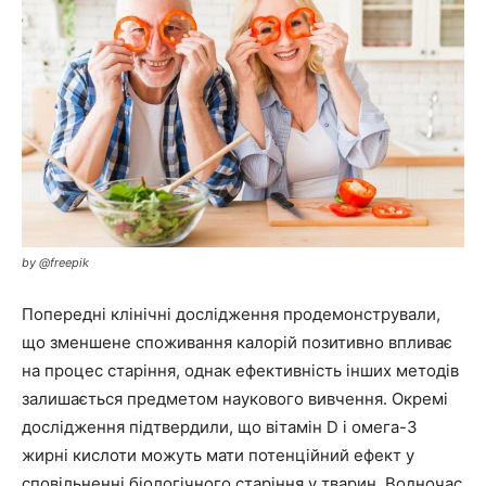
by @freepik
Попередні клінічні дослідження продемонстрували,
що зменшене споживання калорій позитивно впливає
на процес старіння, однак ефективність інших методів
залишається предметом наукового вивчення. Окремі
дослідження підтвердили, що вітамін D і омега-3
жирні кислоти можуть мати потенційний ефект у
сповільненні біологічного старіння у тварин. Водночас