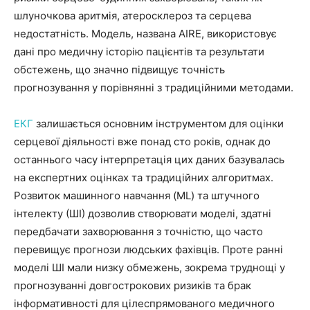
шлуночкова аритмія, атеросклероз та серцева
недостатність. Модель, названа AIRE, використовує
дані про медичну історію пацієнтів та результати
обстежень, що значно підвищує точність
прогнозування у порівнянні з традиційними методами.
ЕКГ
залишається основним інструментом для оцінки
серцевої діяльності вже понад сто років, однак до
останнього часу інтерпретація цих даних базувалась
на експертних оцінках та традиційних алгоритмах.
Розвиток машинного навчання (ML) та штучного
інтелекту (ШІ) дозволив створювати моделі, здатні
передбачати захворювання з точністю, що часто
перевищує прогнози людських фахівців. Проте ранні
моделі ШІ мали низку обмежень, зокрема труднощі у
прогнозуванні довгострокових ризиків та брак
інформативності для цілеспрямованого медичного