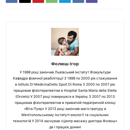
Фолюш Ігор
У 1998 році закінчив Львівський Інститут Фізкультури
Кафедра фізичної реабілітації З 1998 по 2000 рік стажування
в Istituto Di MedicinaDello Sport Di Roma З 2000 по 2007 рік
працював фізіотерапевтом в Hospital Santa Maria della Stella
(Orvieto) У 2007 році повернувся в Україну З 2007 по 2013
працював фізіотерапевтом в приватній педіатричній клініці
«Віта Пуер» У 2013 році закінчив магістратуру в
Мелітопольському інституті екології та соціальних
технологій У 2014 заснував «Центр масажу доктора Фолюш»
де і працює донині