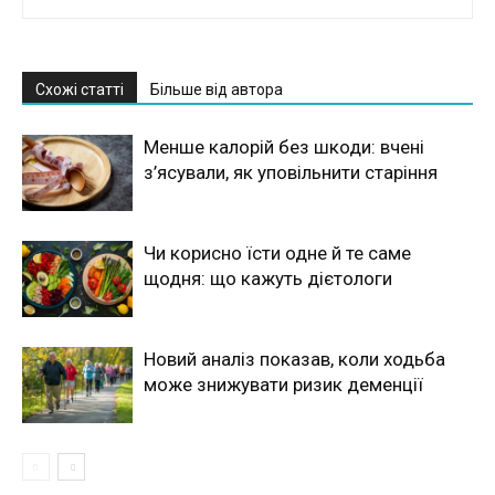
Схожі статті
Більше від автора
Менше калорій без шкоди: вчені
з’ясували, як уповільнити старіння
Чи корисно їсти одне й те саме
щодня: що кажуть дієтологи
Новий аналіз показав, коли ходьба
може знижувати ризик деменції