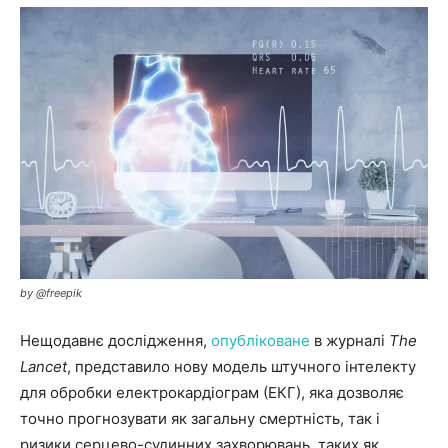
by @freepik
Нещодавнє дослідження,
опубліковане
в журналі
The
Lancet
, представило нову модель штучного інтелекту
для обробки електрокардіограм (ЕКГ), яка дозволяє
точно прогнозувати як загальну смертність, так і
ризики серцево-судинних захворювань, таких як