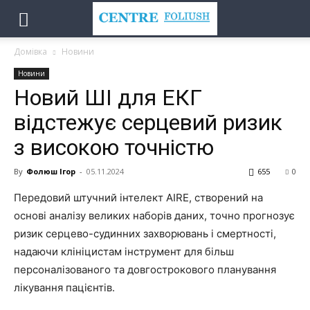
Домівка
Новини
Новини
Новий ШІ для ЕКГ
відстежує серцевий ризик
з високою точністю
By
Фолюш Ігор
-
05.11.2024
655
0
Передовий штучний інтелект AIRE, створений на
основі аналізу великих наборів даних, точно прогнозує
ризик серцево-судинних захворювань і смертності,
надаючи клініцистам інструмент для більш
персоналізованого та довгострокового планування
лікування пацієнтів.