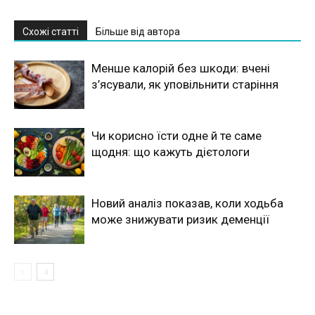
Схожі статті
Більше від автора
Менше калорій без шкоди: вчені
з’ясували, як уповільнити старіння
Чи корисно їсти одне й те саме
щодня: що кажуть дієтологи
Новий аналіз показав, коли ходьба
може знижувати ризик деменції