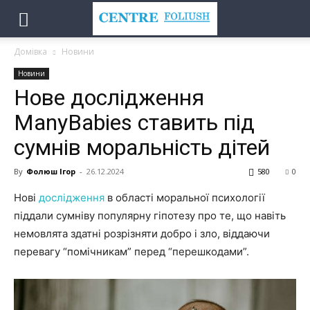
Домівка
Новини
Новини
Нове дослідження
ManyBabies ставить під
сумнів моральність дітей
By
Фолюш Ігор
-
26.12.2024
580
0
Нові
дослідження
в області моральної психології
піддали сумніву популярну гіпотезу про те, що навіть
немовлята здатні розрізняти добро і зло, віддаючи
перевагу “помічникам” перед “перешкодами”.