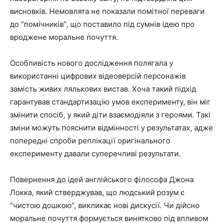
висновків. Немовлята не показали помітної переваги
до “помічників”, що поставило під сумнів ідею про
вроджене моральне почуття.
Особливість нового дослідження полягала у
використанні цифрових відеоверсій персонажів
замість живих лялькових вистав. Хоча такий підхід
гарантував стандартизацію умов експерименту, він міг
змінити спосіб, у який діти взаємодіяли з героями. Такі
зміни можуть пояснити відмінності у результатах, адже
попередні спроби реплікації оригінального
експерименту давали суперечливі результати.
Повернення до ідей англійського філософа Джона
Локка, який стверджував, що людський розум є
“чистою дошкою”, викликає нові дискусії. Чи дійсно
моральне почуття формується винятково під впливом