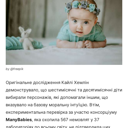
by @freepik
Оригінальне дослідження Кайлі Хемлін
демонструвало, що шестимісячні та десятимісячні діти
вибирали персонажів, які допомагали іншим, що
вказувало на базову моральну інтуїцію. Втім,
експериментальна перевірка за участю консорціуму
ManyBabies
, яка охопила 567 немовлят у 37
лабораторіях по всьому світу, не підтвердила цих