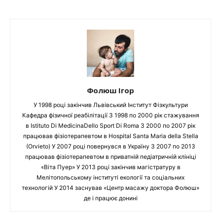
Фолюш Ігор
У 1998 році закінчив Львівський Інститут Фізкультури
Кафедра фізичної реабілітації З 1998 по 2000 рік стажування
в Istituto Di MedicinaDello Sport Di Roma З 2000 по 2007 рік
працював фізіотерапевтом в Hospital Santa Maria della Stella
(Orvieto) У 2007 році повернувся в Україну З 2007 по 2013
працював фізіотерапевтом в приватній педіатричній клініці
«Віта Пуер» У 2013 році закінчив магістратуру в
Мелітопольському інституті екології та соціальних
технологій У 2014 заснував «Центр масажу доктора Фолюш»
де і працює донині