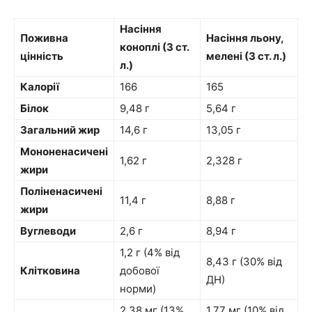
Насіння
Поживна
Насіння льону,
коноплі (3 ст.
цінність
мелені (3 ст. л.)
л.)
Калорії
166
165
Білок
9,48 г
5,64 г
Загальний жир
14,6 г
13,05 г
Мононенасичені
1,62 г
2,328 г
жири
Поліненасичені
11,4 г
8,88 г
жири
Вуглеводи
2,6 г
8,94 г
1,2 г (4% від
8,43 г (30% від
Клітковина
добової
ДН)
норми)
2,38 мг (13%
1,77 мг (10% від