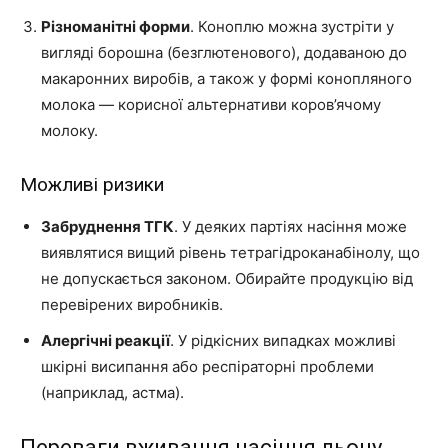
Різноманітні форми
. Коноплю можна зустріти у
вигляді борошна (безглютенового), додаваною до
макаронних виробів, а також у формі конопляного
молока — корисної альтернативи коров’ячому
молоку.
Можливі ризики
Забруднення ТГК
. У деяких партіях насіння може
виявлятися вищий рівень тетрагідроканабінолу, що
не допускається законом. Обирайте продукцію від
перевірених виробників.
Алергічні реакції
. У рідкісних випадках можливі
шкірні висипання або респіраторні проблеми
(наприклад, астма).
Переваги вживання насіння льону