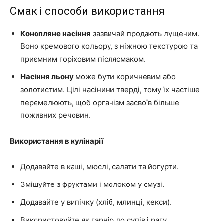
Смак і способи використання
Конопляне насіння
зазвичай продають лущеним.
Воно кремового кольору, з ніжною текстурою та
приємним горіховим післясмаком.
Насіння льону
може бути коричневим або
золотистим. Цілі насінини тверді, тому їх частіше
перемелюють, щоб організм засвоїв більше
поживних речовин.
Використання в кулінарії
Додавайте в каші, мюслі, салати та йогурти.
Змішуйте з фруктами і молоком у смузі.
Додавайте у випічку (хліб, млинці, кекси).
Використовуйте як гарнір до супів і рагу.