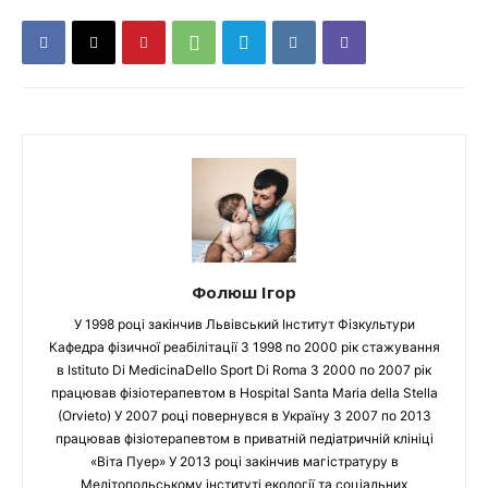
Фолюш Ігор
У 1998 році закінчив Львівський Інститут Фізкультури
Кафедра фізичної реабілітації З 1998 по 2000 рік стажування
в Istituto Di MedicinaDello Sport Di Roma З 2000 по 2007 рік
працював фізіотерапевтом в Hospital Santa Maria della Stella
(Orvieto) У 2007 році повернувся в Україну З 2007 по 2013
працював фізіотерапевтом в приватній педіатричній клініці
«Віта Пуер» У 2013 році закінчив магістратуру в
Мелітопольському інституті екології та соціальних