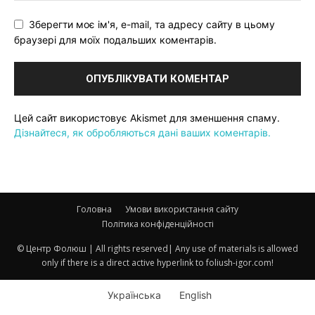
Зберегти моє ім'я, e-mail, та адресу сайту в цьому
браузері для моїх подальших коментарів.
Цей сайт використовує Akismet для зменшення спаму.
Дізнайтеся, як обробляються дані ваших коментарів.
Головна
Умови використання сайту
Політика конфіденційності
© Центр Фолюш | All rights reserved| Any use of materials is allowed
only if there is a direct active hyperlink to foliush-igor.com!
Українська
English