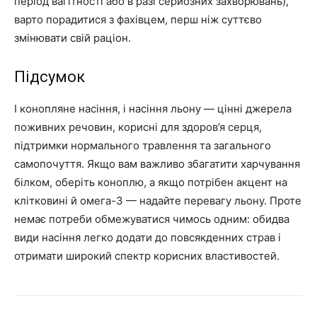
період вагітності або в разі серйозних захворювань),
варто порадитися з фахівцем, перш ніж суттєво
змінювати свій раціон.
Підсумок
І конопляне насіння, і насіння льону — цінні джерела
поживних речовин, корисні для здоров’я серця,
підтримки нормального травлення та загального
самопочуття. Якщо вам важливо збагатити харчування
білком, оберіть коноплю, а якщо потрібен акцент на
клітковині й омега-3 — надайте перевагу льону. Проте
немає потреби обмежуватися чимось одним: обидва
види насіння легко додати до повсякденних страв і
отримати широкий спектр корисних властивостей.