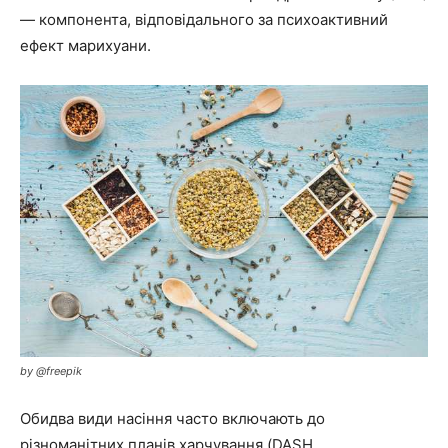
— компонента, відповідального за психоактивний
ефект марихуани.
by @freepik
Обидва види насіння часто включають до
різноманітних планів харчування (DASH,