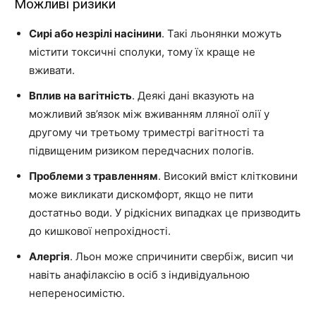
Можливі ризики
Сирі або незрілі насінини
. Такі льонянки можуть
містити токсичні сполуки, тому їх краще не
вживати.
Вплив на вагітність
. Деякі дані вказують на
можливий зв’язок між вживанням лляної олії у
другому чи третьому триместрі вагітності та
підвищеним ризиком передчасних пологів.
Проблеми з травленням
. Високий вміст клітковини
може викликати дискомфорт, якщо не пити
достатньо води. У рідкісних випадках це призводить
до кишкової непрохідності.
Алергія
. Льон може спричинити свербіж, висип чи
навіть анафілаксію в осіб з індивідуальною
непереносимістю.