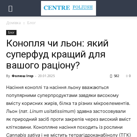
Домівка
Блог
Блог
Конопля чи льон: який
суперфуд кращий для
вашого раціону?
By
Фолюш Ігор
-
20.01.2025
582
0
Насіння коноплі та насіння льону вважаються
популярними суперпродуктами завдяки високому
вмісту корисних жирів, білка та різних мікроелементів.
Льон (лат.
Linum usitatissimum
) здавна застосовували
як природний засіб проти закрепів через високий вміст
клітковини. Конопляне насіння походить із рослини
Cannabis sativa
і не містить тетрагідроканабінолу (ТГК)