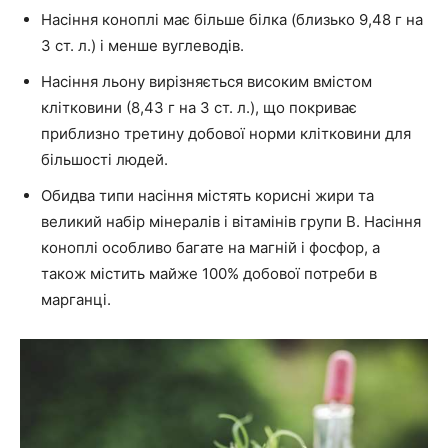
Насіння коноплі має більше білка (близько 9,48 г на
3 ст. л.) і менше вуглеводів.
Насіння льону вирізняється високим вмістом
клітковини (8,43 г на 3 ст. л.), що покриває
приблизно третину добової норми клітковини для
більшості людей.
Обидва типи насіння містять корисні жири та
великий набір мінералів і вітамінів групи В. Насіння
коноплі особливо багате на магній і фосфор, а
також містить майже 100% добової потреби в
марганці.