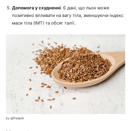
Допомога у схудненні
. Є дані, що льон може
позитивно впливати на вагу тіла, зменшуючи індекс
маси тіла (ІМТ) та обсяг талії.
by @freepik