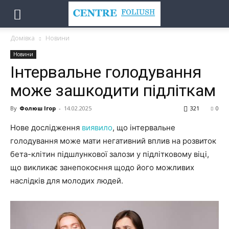
Домівка
Новини
Новини
Інтервальне голодування
може зашкодити підліткам
By
Фолюш Ігор
-
14.02.2025
321
0
Нове дослідження
виявило
, що інтервальне
голодування може мати негативний вплив на розвиток
бета-клітин підшлункової залози у підлітковому віці,
що викликає занепокоєння щодо його можливих
наслідків для молодих людей.