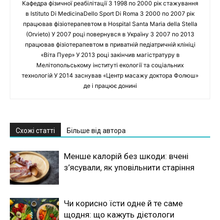
Кафедра фізичної реабілітації З 1998 по 2000 рік стажування
в Istituto Di MedicinaDello Sport Di Roma З 2000 по 2007 рік
працював фізіотерапевтом в Hospital Santa Maria della Stella
(Orvieto) У 2007 році повернувся в Україну З 2007 по 2013
працював фізіотерапевтом в приватній педіатричній клініці
«Віта Пуер» У 2013 році закінчив магістратуру в
Мелітопольському інституті екології та соціальних
технологій У 2014 заснував «Центр масажу доктора Фолюш»
де і працює донині
Схожі статті
Більше від автора
Менше калорій без шкоди: вчені
з’ясували, як уповільнити старіння
Чи корисно їсти одне й те саме
щодня: що кажуть дієтологи