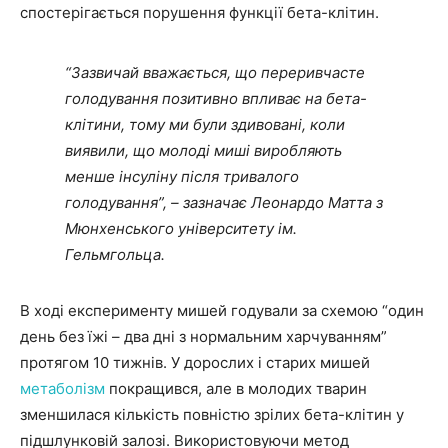
спостерігається порушення функції бета-клітин.
“Зазвичай вважається, що переривчасте
голодування позитивно впливає на бета-
клітини, тому ми були здивовані, коли
виявили, що молоді миші виробляють
менше інсуліну після тривалого
голодування”, – зазначає Леонардо Матта з
Мюнхенського університету ім.
Гельмгольца.
В ході експерименту мишей годували за схемою “один
день без їжі – два дні з нормальним харчуванням”
протягом 10 тижнів. У дорослих і старих мишей
метаболізм
покращився, але в молодих тварин
зменшилася кількість повністю зрілих бета-клітин у
підшлунковій залозі. Використовуючи метод