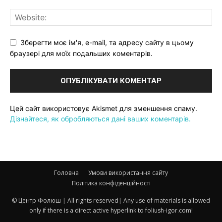
Зберегти моє ім'я, e-mail, та адресу сайту в цьому
браузері для моїх подальших коментарів.
Цей сайт використовує Akismet для зменшення спаму.
Дізнайтеся, як обробляються дані ваших коментарів.
Головна
Умови використання сайту
Політика конфіденційності
© Центр Фолюш | All rights reserved| Any use of materials is allowed
only if there is a direct active hyperlink to foliush-igor.com!