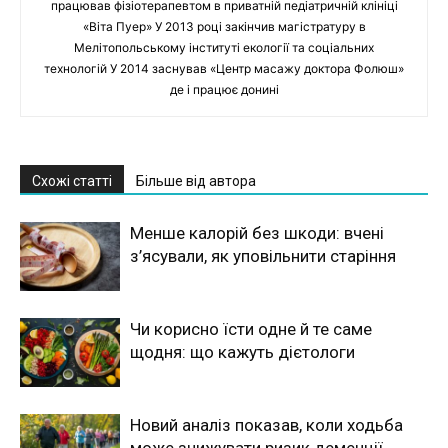
працював фізіотерапевтом в приватній педіатричній клініці
«Віта Пуер» У 2013 році закінчив магістратуру в
Мелітопольському інституті екології та соціальних
технологій У 2014 заснував «Центр масажу доктора Фолюш»
де і працює донині
Схожі статті
Більше від автора
Менше калорій без шкоди: вчені
з’ясували, як уповільнити старіння
Чи корисно їсти одне й те саме
щодня: що кажуть дієтологи
Новий аналіз показав, коли ходьба
може знижувати ризик деменції