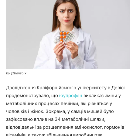
by @benzoix
Дослідження Каліфорнійського університету в Девісі
продемонструвало, що
ібупрофен
викликає зміни у
метаболічних процесах печінки, які різняться у
чоловіків і жінок. Зокрема, у самців мишей було
зафіксовано вплив на 34 метаболічні шляхи,
відповідальні за розщеплення амінокислот, гормонів і
вітамінів, а також збільшення виробництва