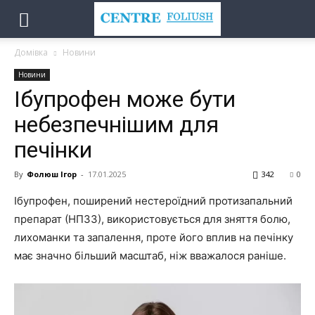
Домівка
Новини
Новини
Ібупрофен може бути
небезпечнішим для
печінки
By
Фолюш Ігор
-
17.01.2025
342
0
Ібупрофен, поширений нестероїдний протизапальний
препарат (НПЗЗ), використовується для зняття болю,
лихоманки та запалення, проте його вплив на печінку
має значно більший масштаб, ніж вважалося раніше.