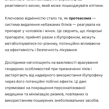
реактивного кисню, який може пошкоджувати клітини.
Ключовою відмінністю стало те, як
протеасома
—
система видалення небажаних білків — реагувала на
препарат у чоловіків і жінок. Це свідчить, що лікарські
препарати, прийняті разом з ібупрофеном, можуть
метаболізуватися по-різному, потенційно впливаючи
на ефективність і безпечність лікування.
Дослідники наголошують на важливості врахування
гендерних особливостей при призначенні ліків і
застерігають від надмірного використання ібупрофену
через його потенційні побічні ефекти. Ці дані
спрямовані на покращення персоналізованої
медицини та мінімізацію ризиків, пов’язаних із
використанням поширених знеболювальних засобів.