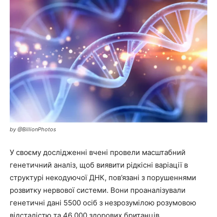
by @BillionPhotos
У своєму дослідженні вчені провели масштабний
генетичний аналіз, щоб виявити рідкісні варіації в
структурі некодуючої ДНК, пов’язані з порушеннями
розвитку нервової системи. Вони проаналізували
генетичні дані 5500 осіб з незрозумілою розумовою
відсталістю та 46 000 здорових британців.