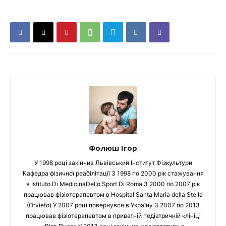
Фолюш Ігор
У 1998 році закінчив Львівський Інститут Фізкультури
Кафедра фізичної реабілітації З 1998 по 2000 рік стажування
в Istituto Di MedicinaDello Sport Di Roma З 2000 по 2007 рік
працював фізіотерапевтом в Hospital Santa Maria della Stella
(Orvieto) У 2007 році повернувся в Україну З 2007 по 2013
працював фізіотерапевтом в приватній педіатричній клініці