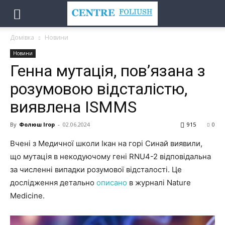
Домівка
Новини
Новини
Генна мутація, пов’язана з
розумовою відсталістю,
виявлена ISMMS
By
Фолюш Ігор
-
02.06.2024
915
0
Вчені з Медичної школи Ікан на горі Синай виявили,
що мутація в некодуючому гені RNU4-2 відповідальна
за численні випадки розумової відсталості. Це
дослідження детально
описано
в журналі Nature
Medicine.