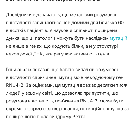
Дослідники відзначають, що механізми розумової
відсталості залишаються невідомими для близько 60
відсотків пацієнтів. У науковій спільноті поширена
думка, що ці патології можуть бути наслідком
мутацій
не лише в генах, що кодують білки, а й у структурі
некодуючої ДНК, яка регулює активність генів.
Їхній аналіз показав, що багато випадків розумової
відсталості спричинені мутацією в некодуючому гені
RNU4-2. За оцінками, ця мутація вражає десятки тисяч
людей у всьому світі, що дозволяє припустити, що
розумова відсталість, пов’язана з RNU4-2, може бути
окремою формою захворювання, потенційно другою за
поширеністю після синдрому Ретта.