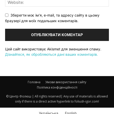
Зберегти моє ім'я, e-mail, та адресу сайту в цьому
браузері для моїх подальших коментарів.
Цей сайт використовує Akismet для зменшення спаму.
Дізнайтеся, як обробляються дані ваших коментарів.
Головна
Умови використання сайту
Політика конфіденційності
© Центр Фолюш | All rights reserved| Any use of materials is allowed
only if there is a direct active hyperlink to foliush-igor.com!
Українська
English