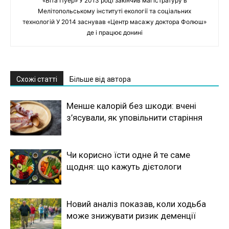
«Віта Пуер» У 2013 році закінчив магістратуру в
Мелітопольському інституті екології та соціальних
технологій У 2014 заснував «Центр масажу доктора Фолюш»
де і працює донині
Схожі статті
Більше від автора
Менше калорій без шкоди: вчені
з’ясували, як уповільнити старіння
Чи корисно їсти одне й те саме
щодня: що кажуть дієтологи
Новий аналіз показав, коли ходьба
може знижувати ризик деменції