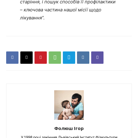
старіння, і пошук способів її профілактики
– ключова частина нашої місії щодо
лікування”.
Фолюш Ігор
У 1998 році закінчив Львівський Інститут Фізкультури