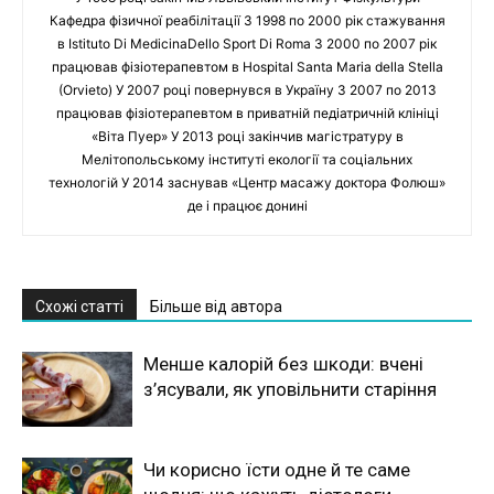
Кафедра фізичної реабілітації З 1998 по 2000 рік стажування
в Istituto Di MedicinaDello Sport Di Roma З 2000 по 2007 рік
працював фізіотерапевтом в Hospital Santa Maria della Stella
(Orvieto) У 2007 році повернувся в Україну З 2007 по 2013
працював фізіотерапевтом в приватній педіатричній клініці
«Віта Пуер» У 2013 році закінчив магістратуру в
Мелітопольському інституті екології та соціальних
технологій У 2014 заснував «Центр масажу доктора Фолюш»
де і працює донині
Схожі статті
Більше від автора
Менше калорій без шкоди: вчені
з’ясували, як уповільнити старіння
Чи корисно їсти одне й те саме