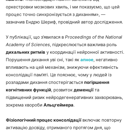
оркестровки мозкових хвиль, і ми показуємо, що цей
процес точно синхронізується з диханням», —
зазначив Ендрю Шериф, провідний автор дослідження.
У публікації, що з’явилася в
Proceedings of the National
Academy of Sciences
, підкреслюється важлива роль
дихальних ритмів
у координації нейронної активності.
Порушення дихання уві сні, такі як
апное
, негативно
впливають на цей механізм, знижуючи ефективність
консолідації пам’яті. Це пояснює, чому у людей із
розладами дихання спостерігається
погіршення
когнітивних функцій
, розвиток
деменції
та
підвищений ризик нейродегенеративних захворювань,
зокрема хвороби
Альцгеймера
.
Фізіологічний процес консолідації
включає повторну
активацію досвіду, отриманого протягом дня, що