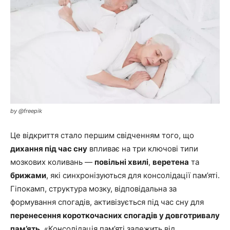
by @freepik
Це відкриття стало першим свідченням того, що
дихання під час сну
впливає на три ключові типи
мозкових коливань —
повільні хвилі
,
веретена
та
брижами
, які синхронізуються для консолідації пам’яті.
Гіпокамп, структура мозку, відповідальна за
формування спогадів, активізується під час сну для
перенесення короткочасних спогадів у довготривалу
пам’ять
. «Консолідація пам’яті залежить від