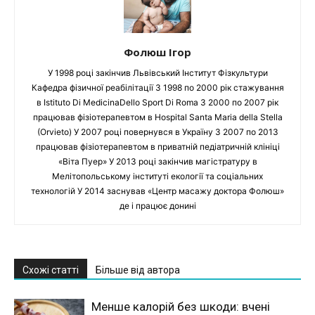
Фолюш Ігор
У 1998 році закінчив Львівський Інститут Фізкультури
Кафедра фізичної реабілітації З 1998 по 2000 рік стажування
в Istituto Di MedicinaDello Sport Di Roma З 2000 по 2007 рік
працював фізіотерапевтом в Hospital Santa Maria della Stella
(Orvieto) У 2007 році повернувся в Україну З 2007 по 2013
працював фізіотерапевтом в приватній педіатричній клініці
«Віта Пуер» У 2013 році закінчив магістратуру в
Мелітопольському інституті екології та соціальних
технологій У 2014 заснував «Центр масажу доктора Фолюш»
де і працює донині
Схожі статті
Більше від автора
Менше калорій без шкоди: вчені