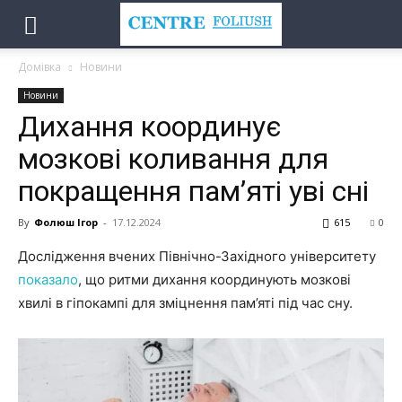
Домівка
Новини
Новини
Дихання координує
мозкові коливання для
покращення пам’яті уві сні
By
Фолюш Ігор
-
17.12.2024
615
0
Дослідження вчених Північно-Західного університету
показало
, що ритми дихання координують мозкові
хвилі в гіпокампі для зміцнення пам’яті під час сну.