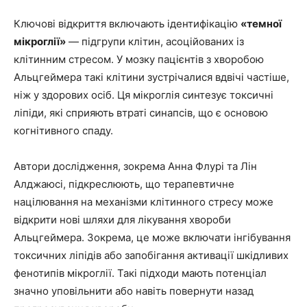
Ключові відкриття включають ідентифікацію
«темної
мікроглії»
— підгрупи клітин, асоційованих із
клітинним стресом. У мозку пацієнтів з хворобою
Альцгеймера такі клітини зустрічалися вдвічі частіше,
ніж у здорових осіб. Ця мікроглія синтезує токсичні
ліпіди, які сприяють втраті синапсів, що є основою
когнітивного спаду.
Автори дослідження, зокрема Анна Флурі та Лін
Алджаюсі, підкреслюють, що терапевтичне
націлювання на механізми клітинного стресу може
відкрити нові шляхи для лікування хвороби
Альцгеймера. Зокрема, це може включати інгібування
токсичних ліпідів або запобігання активації шкідливих
фенотипів мікроглії. Такі підходи мають потенціал
значно уповільнити або навіть повернути назад