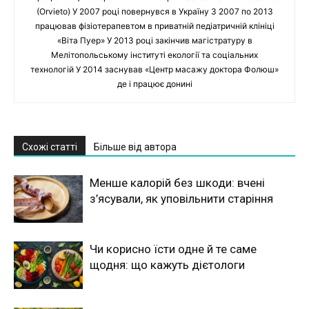
(Orvieto) У 2007 році повернувся в Україну З 2007 по 2013
працював фізіотерапевтом в приватній педіатричній клініці
«Віта Пуер» У 2013 році закінчив магістратуру в
Мелітопольському інституті екології та соціальних
технологій У 2014 заснував «Центр масажу доктора Фолюш»
де і працює донині
Схожі статті
Більше від автора
Менше калорій без шкоди: вчені
з’ясували, як уповільнити старіння
Чи корисно їсти одне й те саме
щодня: що кажуть дієтологи