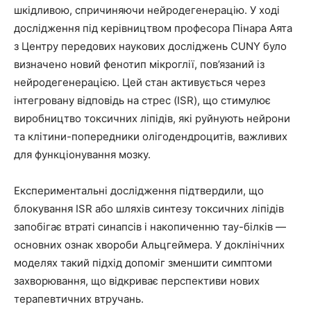
шкідливою, спричиняючи нейродегенерацію. У ході
дослідження під керівництвом професора Пінара Аята
з Центру передових наукових досліджень CUNY було
визначено новий фенотип мікроглії, пов’язаний із
нейродегенерацією. Цей стан активується через
інтегровану відповідь на стрес (ISR), що стимулює
виробництво токсичних ліпідів, які руйнують нейрони
та клітини-попередники олігодендроцитів, важливих
для функціонування мозку.
Експериментальні дослідження підтвердили, що
блокування ISR або шляхів синтезу токсичних ліпідів
запобігає втраті синапсів і накопиченню тау-білків —
основних ознак хвороби Альцгеймера. У доклінічних
моделях такий підхід допоміг зменшити симптоми
захворювання, що відкриває перспективи нових
терапевтичних втручань.