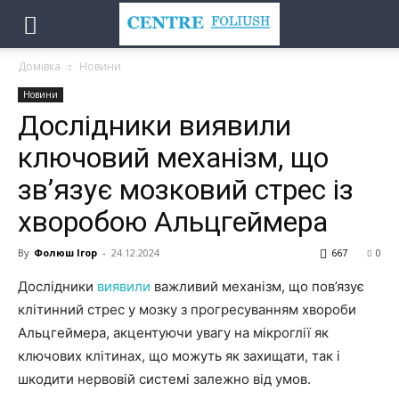
Домівка
Новини
Новини
Дослідники виявили
ключовий механізм, що
зв’язує мозковий стрес із
хворобою Альцгеймера
By
Фолюш Ігор
-
24.12.2024
667
0
Дослідники
виявили
важливий механізм, що пов’язує
клітинний стрес у мозку з прогресуванням хвороби
Альцгеймера, акцентуючи увагу на мікроглії як
ключових клітинах, що можуть як захищати, так і
шкодити нервовій системі залежно від умов.