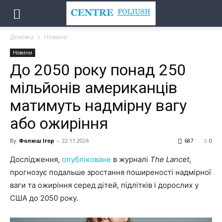
Домівка
Новини
Новини
До 2050 року понад 250
мільйонів американців
матимуть надмірну вагу
або ожиріння
By
Фолюш Ігор
-
22.11.2024
687
0
Дослідження,
опубліковане
в журналі
The Lancet
,
прогнозує подальше зростання поширеності надмірної
ваги та ожиріння серед дітей, підлітків і дорослих у
США до 2050 року.