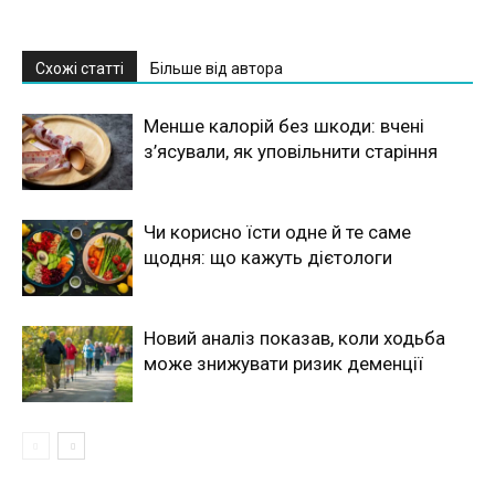
Схожі статті
Більше від автора
Менше калорій без шкоди: вчені
з’ясували, як уповільнити старіння
Чи корисно їсти одне й те саме
щодня: що кажуть дієтологи
Новий аналіз показав, коли ходьба
може знижувати ризик деменції