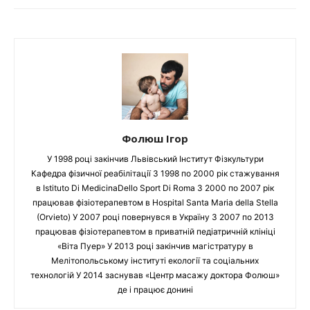
Фолюш Ігор
У 1998 році закінчив Львівський Інститут Фізкультури
Кафедра фізичної реабілітації З 1998 по 2000 рік стажування
в Istituto Di MedicinaDello Sport Di Roma З 2000 по 2007 рік
працював фізіотерапевтом в Hospital Santa Maria della Stella
(Orvieto) У 2007 році повернувся в Україну З 2007 по 2013
працював фізіотерапевтом в приватній педіатричній клініці
«Віта Пуер» У 2013 році закінчив магістратуру в
Мелітопольському інституті екології та соціальних
технологій У 2014 заснував «Центр масажу доктора Фолюш»
де і працює донині