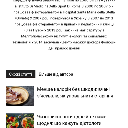
Кафедра фізичної реабілітації З 1998 по 2000 рік стажування
в Istituto Di MedicinaDello Sport Di Roma З 2000 по 2007 рік
працював фізіотерапевтом в Hospital Santa Maria della Stella
(Orvieto) У 2007 році повернувся в Україну З 2007 по 2013
працював фізіотерапевтом в приватній педіатричній клініці
«Віта Пуер» У 2013 році закінчив магістратуру в
Мелітопольському інституті екології та соціальних
технологій У 2014 заснував «Центр масажу доктора Фолюш»
де і працює донині
Схожі статті
Більше від автора
Менше калорій без шкоди: вчені
з’ясували, як уповільнити старіння
Чи корисно їсти одне й те саме
щодня: що кажуть дієтологи