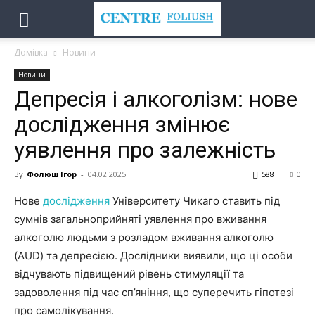
Домівка
Новини
Новини
Депресія і алкоголізм: нове
дослідження змінює
уявлення про залежність
By
Фолюш Ігор
-
04.02.2025
588
0
Нове
дослідження
Університету Чикаго ставить під
сумнів загальноприйняті уявлення про вживання
алкоголю людьми з розладом вживання алкоголю
(AUD) та депресією. Дослідники виявили, що ці особи
відчувають підвищений рівень стимуляції та
задоволення під час сп’яніння, що суперечить гіпотезі
про самолікування.